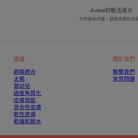
Avène抗敏活泉水
令你擁有舒緩、健康皮膚的活
建議
關於我們
疤痕癒合
聯繫我們
太陽
常見問題
嬰幼兒
過度角質化
皮膚瑕疵
混合性皮膚
乾性皮膚
乾燥和脫水