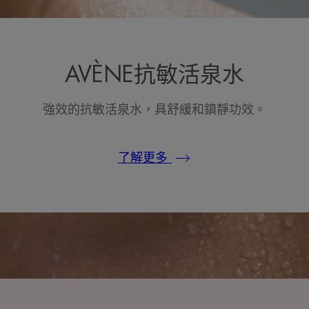
AVÈNE抗敏活泉水
強效的抗敏活泉水，具舒緩和鎮靜功效。
了解更多