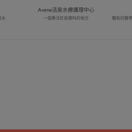
Avene活泉水療護理中心
泉水
一個專注於皮膚科的地方
獨有的醫