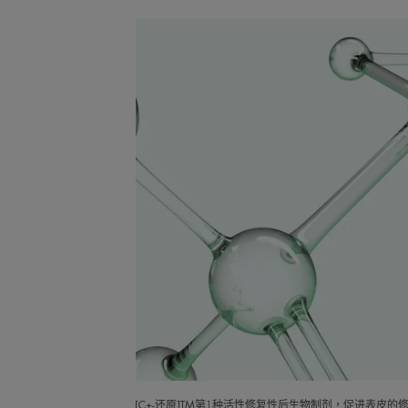
[C+-还原]TM第1种活性修复性后生物制剂，促进表皮的