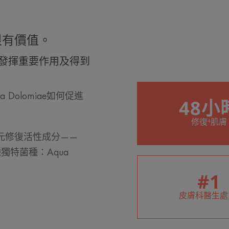
很有價值。
發揮重要作用及得到
Dolomiae如何促進
48小
修復⁴肌膚
元修復活性成分——
一種獨特菌種：Aqua
#1
皮膚科醫生處