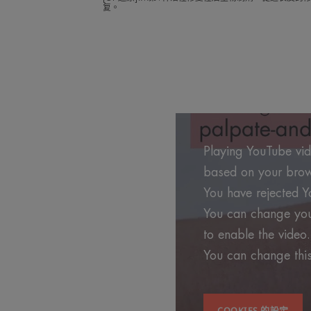
复。
Playing YouTube vide
based on your brows
You have rejected Y
You can change your
to enable the video.
You can change this
COOKIES 的設定