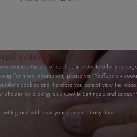
os requires the use of cookies in order to offer you targ
ing For more information, please visit YouTube's « cooki
outube's cookies and therefore you cannot view the video
 choices by clicking on « Cookie Settings » and accept 
 setting and withdraw your consent at any time.