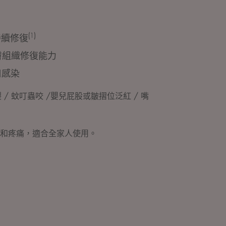
(1)
持續修復
膚組織修復能力
口感染
 / 蚊叮蟲咬 /嬰兒屁股或皺摺位泛紅 / 嘴
和疼痛，適合全家人使用。