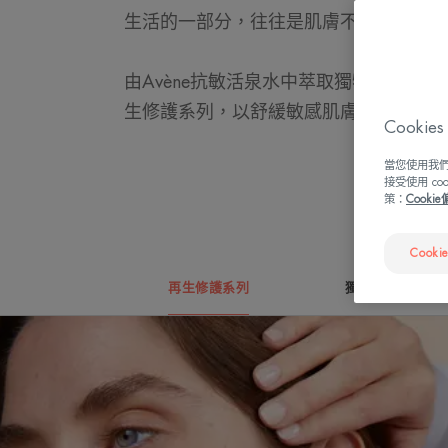
生活的一部分，往往是肌膚不適的來源。
由Avène抗敏活泉水中萃取獨特和創新
生修護系列，以舒緩敏感肌膚。
Cook
當您使用我們
接受使用 c
策：
Cooki
Cooki
再生修護系列
獨特配方