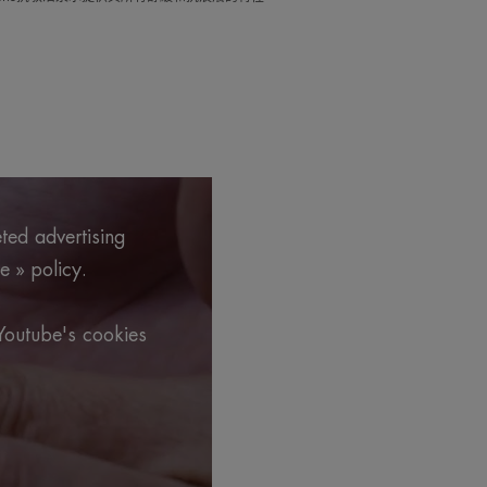
eted advertising
e » policy.
.
Youtube's cookies