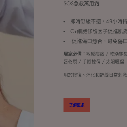
SOS急救萬用霜
即時舒緩不適，48小時
C+細胞修護因子促進肌
·促進傷口癒合，避免傷
居家必備：
敏感痕癢 / 乾燥龜裂
唇乾裂 / 手腳擦傷 / 太陽曬傷
用於修復、淨化和舒緩日常刺激
了解更多