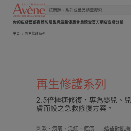
你的皮膚
面部
身體
防曬
品牌
最新優惠
會員獎賞
官方網店
皮膚分析
主頁
再生修護系列
再生修護系列
2.5倍極速修復，專為嬰兒、
膚而設之急救修復方案。
刺激、痕癢、泛紅、疤痕……這些對肌膚