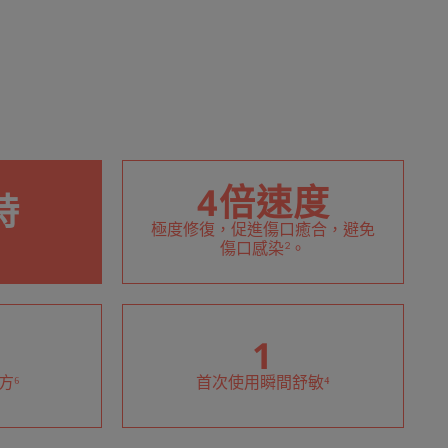
4倍速度
時
極度修復，促進傷口癒合，避免
傷口感染²。
1
方⁶
首次使用瞬間舒敏⁴