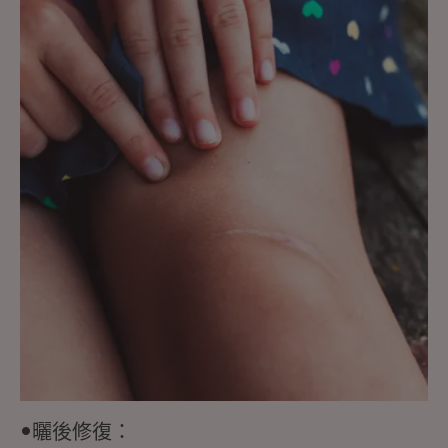
探
索
•
曬
後
修
復：
•曬後修復：