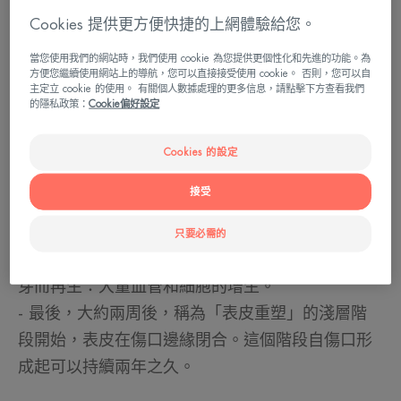
經歷生活代表讓我們肌膚既脆弱又堅固的外層會遇
Cookies 提供更方便快捷的上網體驗給您。
到日常生活中的危險：煮飯時手滑掉下刀，在遊樂
場跌倒，DIY護膚的結果一塌糊塗……當面臨大大小
當您使用我們的網站時，我們使用 cookie 為您提供更個性化和先進的功能。為
方便您繼續使用網站上的導航，您可以直接接受使用 cookie。 否則，您可以自
小的損傷時，肌膚會觸發精確的機制和人類組織最
主定立 cookie 的使用。 有關個人數據處理的更多信息，請點擊下方查看我們
的隱私政策：
Cookie偏好設定
顯著的特性之一：疤痕癒合。
疤痕癒合是分三個階段修復肌膚組織的過程。
Cookies 的設定
- 持續2至7天的發炎階段，在此期間，您的肌膚會
接受
自我保護，出現泛紅和灼熱。如果發炎情況過於嚴
重，將會需要進行醫療介入。
只要必需的
- 深層癒合階段，在此期間，真皮組織透過形成肉
芽而再生：大量血管和細胞的增生。
- 最後，大約兩周後，稱為「表皮重塑」的淺層階
段開始，表皮在傷口邊緣閉合。這個階段自傷口形
成起可以持續兩年之久。