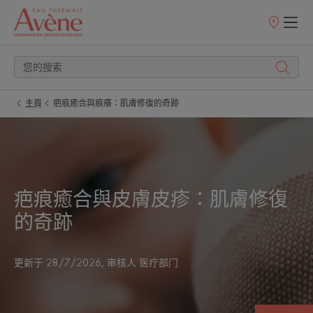
銷
售
點
主頁
疤痕癒合與痕癢：肌膚修復的奇跡
疤痕癒合與皮膚皮疹：肌膚修復
的奇跡
更新于
28/7/2026
, 审核人
医疗部门
.