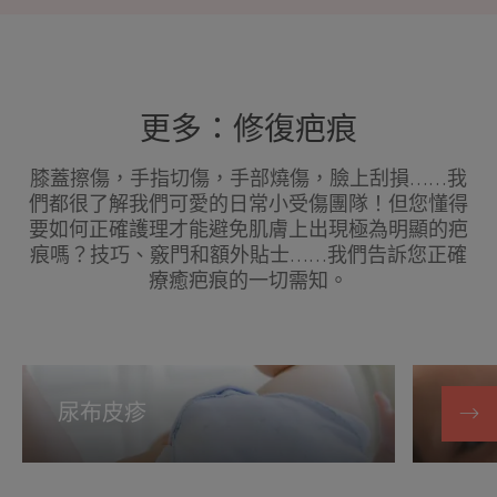
更多：修復疤痕
膝蓋擦傷，手指切傷，手部燒傷，臉上刮損……我
們都很了解我們可愛的日常小受傷團隊！但您懂得
要如何正確護理才能避免肌膚上出現極為明顯的疤
痕嗎？技巧、竅門和額外貼士……我們告訴您正確
療癒疤痕的一切需知。
尿
每
布
日
尿布皮疹
每日
皮
引
疹
起
的