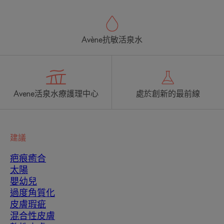
Avène抗敏活泉水
Avene活泉水療護理中心
處於創新的最前線
建議
疤痕癒合
太陽
嬰幼兒
過度角質化
皮膚瑕疵
混合性皮膚