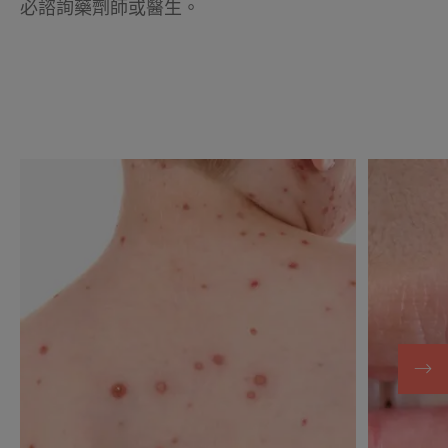
必諮詢藥劑師或醫生。