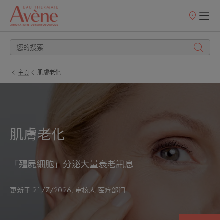
銷
售
點
主頁
肌膚老化
肌膚老化
「殭屍細胞」分泌大量衰老訊息
更新于
21/7/2026
, 审核人
医疗部门
.