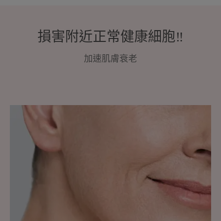
損害附近正常健康細胞‼️
加速肌膚衰老
探
索
瞭
解
肌
膚
老
化