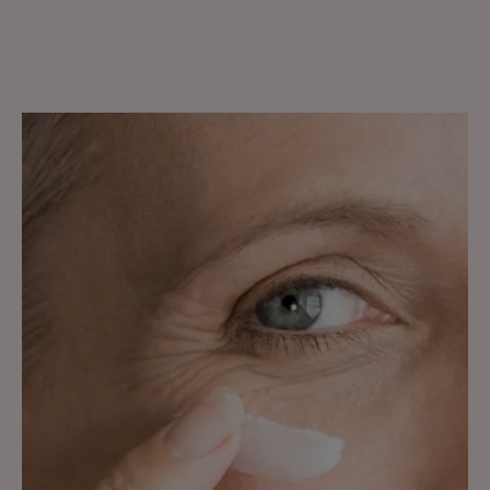
探
索
防
止
肌
膚
老
化