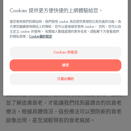
如果我們換個角度來看皮膚老化
問題呢？
Cookies 提供更方便快捷的上網體驗給您。
當您使用我們的網站時，我們使用 cookie 為您提供更個性化和先進的功能。為
讓我們從頭說起。皮膚老化其實很早就開始了，大
方便您繼續使用網站上的導航，您可以直接接受使用 cookie。 否則，您可以自
主定立 cookie 的使用。 有關個人數據處理的更多信息，請點擊下方查看我們
約在25到30歲左右。隨著時間的推移，細胞更新速
的隱私政策：
Cookie偏好設定
度會減慢。結果呢？膚色暗沉，皮膚缺水，如果不
加以糾正，就會出現第一道皺紋。 不僅如此，肌膚
Cookies 的設定
還會逐漸失去彈性、緊緻度和彈性。這種情況是由
接受
內部因素（激素、生理時鐘等）以及外部因素（例
如日曬或吸煙）造成的。 當然，老化——無論是整
只要必需的
體老化還是皮膚衰老——都是不可避免的。但是，
我們完全可以用簡單自然的方式來延緩老化。接受
並了解皮膚衰老，才能讓我們找到最適合的抗衰老
療法。根據具體情況，這些療法可以預防新的衰老
跡像出現，甚至減輕現有的衰老痕跡。