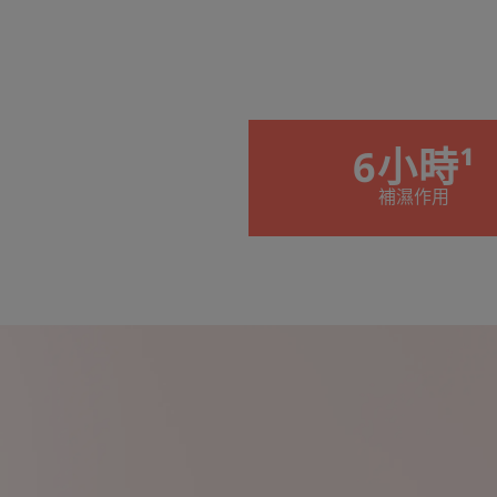
6小時¹
補濕作用