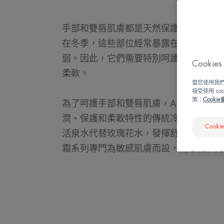
手部和雙唇肌膚都是天然保護性皮脂含量
在冬季，這些部位經常暴露在寒冷和風足
弱。因此，它們需要特別呵護，以應付冬
Cook
柔軟。
當您使用我們
接受使用 c
策：
Cooki
為了呵護手部和雙唇肌膚，Avène肌膚
潤、保護和柔軟特性的傳統冷霜配方，特別
Cooki
活泉水代替玫瑰花水，發揮舒緩和抗刺激
霜系列專門為敏感肌膚而設，為您提供完