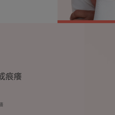
或痕癢
癢