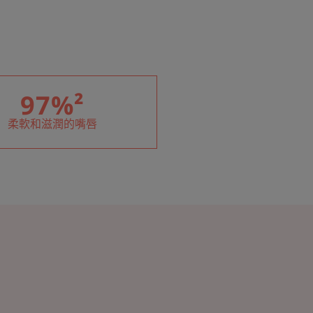
97%²
柔軟和滋潤的嘴唇