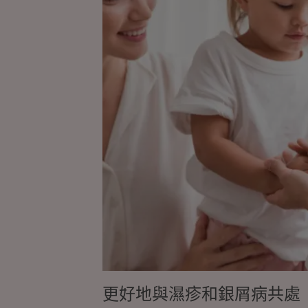
更
好
地
與
濕
疹
和
銀
屑
病
共
處
更好地與濕疹和銀屑病共處