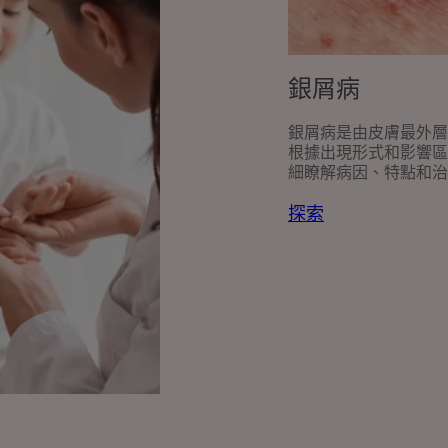
銀屑病
銀屑病是由皮膚最外層
根據出現形式和影響區
細瞭解病因、特點和治
探索