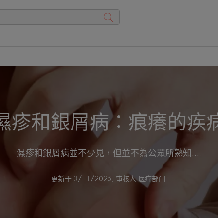
濕疹和銀屑病：痕癢的疾
濕疹和銀屑病並不少見，但並不為公眾所熟知....
更新于
3/11/2025
, 审核人
医疗部门
.