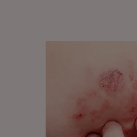
探
索
濕
疹