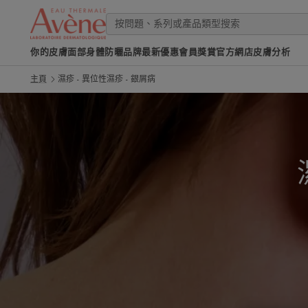
你的皮膚
面部
身體
防曬
品牌
最新優惠
會員獎賞
官方網店
皮膚分析
主頁
濕疹 - 異位性濕疹 - 銀屑病