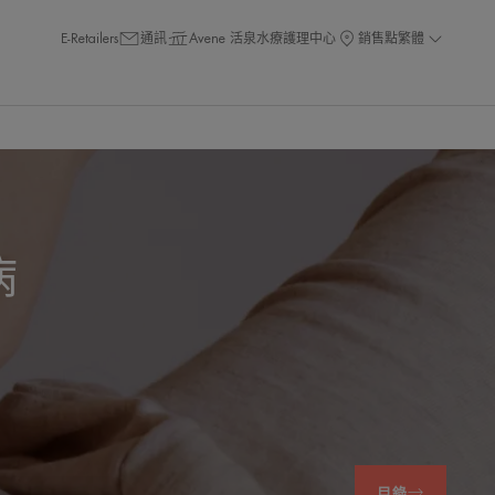
E-Retailers
通訊
Avene 活泉水療護理中心
銷售點
繁體
病
目錄