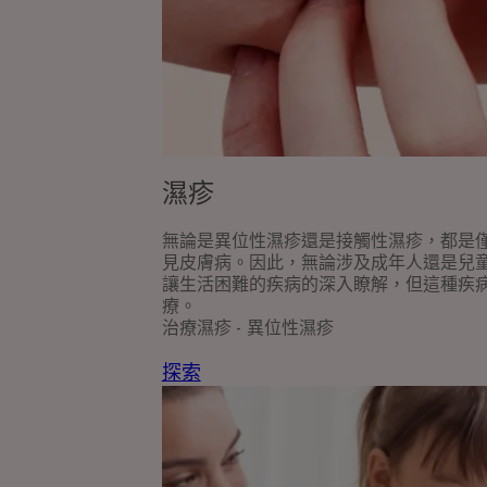
濕疹
無論是異位性濕疹還是接觸性濕疹，都是
見皮膚病。因此，無論涉及成年人還是兒
讓生活困難的疾病的深入瞭解，但這種疾
療。
治療濕疹 - 異位性濕疹
探索
瞭
解
更
多