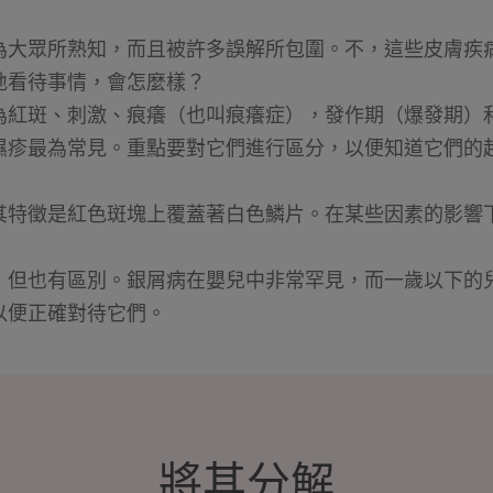
為大眾所熟知，而且被許多誤解所包圍。不，這些皮膚疾
地看待事情，會怎麼樣？
為紅斑、刺激、痕癢（也叫痕癢症），發作期（爆發期）
濕疹最為常見。重點要對它們進行區分，以便知道它們的
其特徵是紅色斑塊上覆蓋著白色鱗片。在某些因素的影響
，但也有區別。銀屑病在嬰兒中非常罕見，而一歲以下的兒
以便正確對待它們。
將其分解