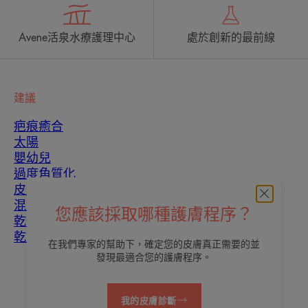
Avene活泉水療護理中心
處於創新的最前線
建議
疤痕癒合
太陽
嬰幼兒
過度角質化
皮膚瑕疵
混合性皮膚
您應該採取哪種護膚程序？
乾性皮膚
乾燥和脫水
在我們專家的幫助下，確定您的皮膚真正需要的並
發現最適合您的護膚程序。
關於我們
我的皮膚診斷
聯繫我們
常見問題