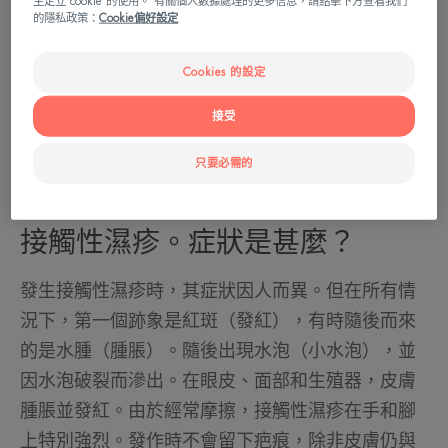
主定立 cookie 的使用。 有關個人數據處理的更多信息，請點擊下方查看我們
的隱私政策：
Cookie偏好設定
Cookies 的設定
接受
只要必需的
接觸性濕疹。症狀是甚麼？
發生接觸性濕疹時，其症狀因人而異。但在所有情
況下，第一個跡象是紅斑（發紅），有時隨後而來
的是水腫（腫脹）。隨後出現水泡（小水泡），並
因水泡破裂而滲出。在眼皮、面部和生殖器，皮膚
腫脹並發紅。由於經常摩擦，接觸性濕疹在手和腳
上特別強烈。發作時不會留下疤痕，除非皮膚仍與