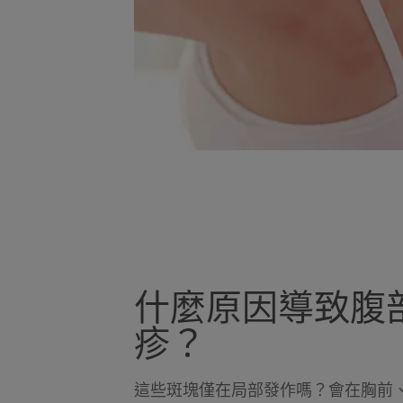
什麼原因導致腹
疹？
這些斑塊僅在局部發作嗎？會在胸前