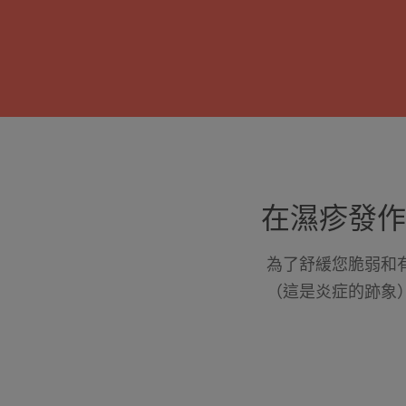
在濕疹發作
為了舒緩您脆弱和
（這是炎症的跡象