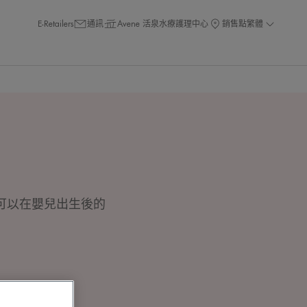
E-Retailers
通訊
Avene 活泉水療護理中心
銷售點
繁體
可以在嬰兒出生後的
。