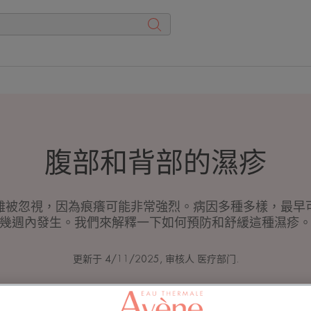
腹部和背部的濕疹
難被忽視，因為痕癢可能非常強烈。病因多種多樣，最早
幾週內發生。我們來解釋一下如何預防和舒緩這種濕疹
更新于
4/11/2025
, 审核人
医疗部门
.
不同位置的濕疹