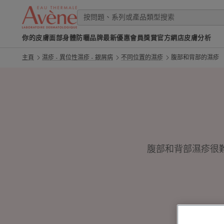
你的皮膚
面部
身體
防曬
品牌
最新優惠
會員獎賞
官方網店
皮膚分析
主頁
濕疹 - 異位性濕疹 - 銀屑病
不同位置的濕疹
腹部和背部的濕疹
腹部和背部濕疹很