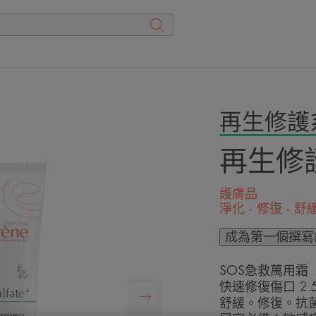
再生修護
再生修
護膚品
淨化 - 修復 - 舒
成為第一個撰寫
SOS急救萬用霜
快速修復傷口 2.
舒緩。修復。抗