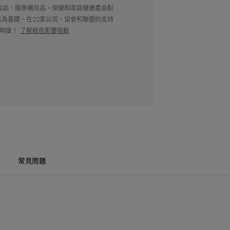
種顯示化妝品、膳食補充品、保健和家庭健康產品對
5方法為基礎。在22家公司、協會和聯盟的支持
明度！
了解綠色影響指數
**。提供四倍更有效修復功效***，
的益生修復成分[C+細胞修復因子]™。
]™是第一種從Avène抗敏活泉水中提
常見問題
鋅抑制細菌繁殖的風險。
敏活泉水，本修護霜獲大量專業人士推薦