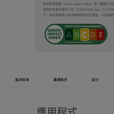
綠色影響指數（Green Impact Index）是一
環境和社會影響的工具，它以AFNOR Spec 221
下，該系統根據50多項標準評估您的產品，以提高透
優勢
能在48小時內立即舒緩和修復* 的配方
全賴第一種從Avène抗敏活泉水中提取
好處
• 修補過敏損傷肌膚：[C+細胞修復因子
臨床結果
護膚程序
成分
取能修復表皮組織的後生元活性成分。
• 呵護受刺激的區域：硫酸銅和硫酸
• 舒緩不適感覺：含豐富的Avène抗
用於安撫敏感肌膚、泛紅和過敏現象。
應用程式