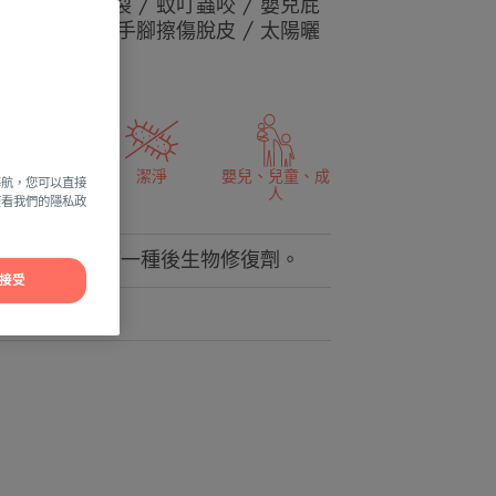
 / 乾燥龜裂 / 蚊叮蟲咬 / 嬰兒屁
 嘴唇乾裂 / 手腳擦傷脫皮 / 太陽曬
修復
潔淨
嬰兒、兒童、成
導航，您可以直接
人
方查看我們的隱私政
活泉水中提取的第一種後生物修復劑。
接受
菌