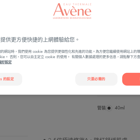
居家必備：敏感痕癢
股或皺摺位泛紅 /
傷
ies 提供更方便快捷的上網體驗給您。
得到舒緩
的網站時，我們使用 cookie 為您提供更個性化和先進的功能。為方便您繼續使用網站上的
ookie。 否則，您可以自主定立 cookie 的使用。 有關個人數據處理的更多信息，請點擊下
e偏好設定
從Avène抗敏
es 的設定
只要必需的
舒緩、修復、抗
管裝
管
40ml
裝