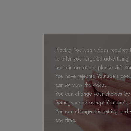
Playing YouTube videos requires t
to offer you targeted advertisin
more information, please visit Yo
You have rejected Youtube's cook
cannot view the video.
You can change your choices by 
Settings » and accept Youtube's 
You can change this setting and 
any time.