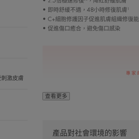
• 2.5倍極速修復^，降紅舒緩肌膚
• 即時舒緩不適，48小時修復肌膚¹
• C+細胞修護因子促進肌膚組織修復
• 促進傷口癒合，避免傷口感染
專家
 受刺激皮膚
查看更多
含有後生元活性成
子]™的獨特配方
產品對社會環境的影響
復速