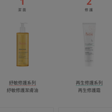
1
2
紓
再
潔面
修護
敏
生
修
修
護
護
潔
霜
膚
油
紓敏修護系列
再生修護系列
紓敏修護潔膚油
再生修護霜