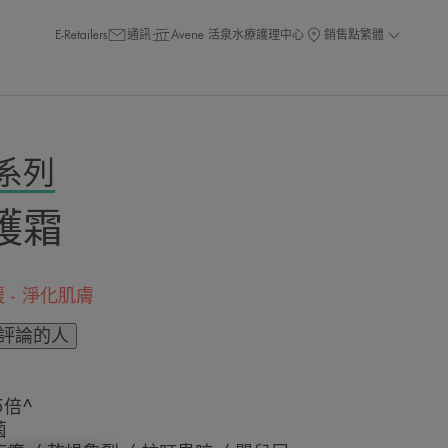
E-Retailers
通訊
Avene 活泉水療護理中心
銷售點
繁體
系列
護霜
緩 - 淨化肌膚
評論的人
5倍^
菌