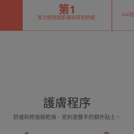
第1
以4
¹
首次使用起肌膚就得到舒緩¹
護膚程序
舒緩和修復極乾燥、受刺激雙手的額外貼士。