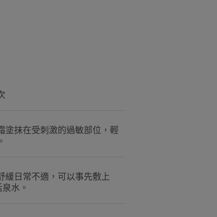
环境
效果 "質地，有助於修復受
次
用C+細胞修護因子™後修復速度比沒有使用快2.5倍
霜塗抹在受刺激的過敏部位，輕
用C+細胞修護因子™後修復速度比沒有使用快2.5倍
士所得的測試結果
。
床評分，每天塗抹2次，持續21天。48小時後的結果。
舒緩日常不適，可以事先敷上
敏活泉水。