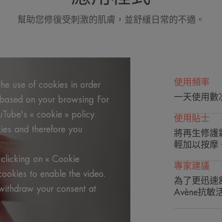
質地
幫助您修復受刺激的肌膚，並舒緩日常的不適。
質地的好處
具有保護性的 "敷料
刺激的肌膚。
使用頻率
he use of cookies in order
內容物香味
一天使用數
g based on your browsing For
不含香料
uTube's « cookie » policy.
使用貼士
^ Pierre Fabre 研究所之體外研究結果證明受損肌膚使
ies and therefore you
將再生修護
^ Pierre Fabre 研究所之體外研究結果證明受損肌膚使
¹ 經專業醫學監控88位年齡由3個月至70歲之肌膚受損人
輕加以按摩
*從48小時起促進表皮層修復。
**在皮膚科、兒科和婦科控制測試下由248名試用者進行臨
clicking on « Cookie
*** 體外測試與未塗抹相比。6天時的結果。
專家建議
cookies to enable the video.
為了更迅速
withdraw your consent at
Avène抗