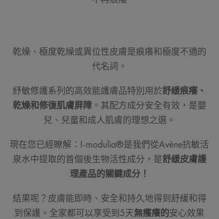
乾燥、極度乾燥或異位性皮膚是痕癢和極度不適的
代名詞。
紓敏修護系列的高效能護膚品特別用於
舒緩痕癢、
乾燥和修復肌膚屏障
。其配方成分安全有效，是嬰
兒、兒童和成人肌膚的理想之選。
現在您已經瞭解：I-modulia®是我們從Avène抗敏活
泉水中提取的首個後生物活性成分，是
舒緩皮膚護
理產品的關鍵成分！
結果呢？皮膚能即時、安全和持久地得到舒緩和得
到保護。全家都可以享受到5天
無瘙癢的
安心效果