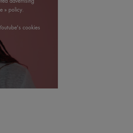
eted advertising
e » policy.
.
Youtube's cookies