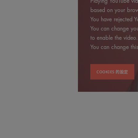
Playing YouTube vide
based on your brows
You have rejected Y
You can change your
to enable the video.
You can change this
COOKIES 的設定