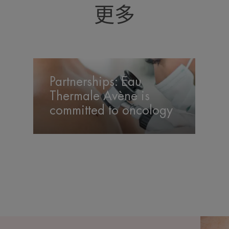
更多
Partnerships:
Eau
Partnerships: Eau
Thermale
Thermale Avène is
Avène
committed to oncology
is
committed
to
oncology