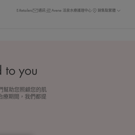
E-Retailers
通訊
Avene 活泉水療護理中心
銷售點
繁體
 to you
，我們幫助您照顧您的肌
治療期間，我們都提