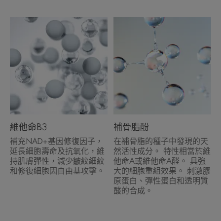
• 80%女性發現臉型獲得重塑*
• 從第1天開始強效滋養**
• 93%女性膚色更明亮***
質地
維他命B3
補骨脂酚
內容物香味
補充NAD+基因修復因子，
在補骨脂的種子中發現的天
延長細胞壽命及抗氧化，維
然活性成分。 特性相當於維
一款精緻的花香調香水，帶有佛手柑、麝香和茉莉的香
持肌膚彈性，減少皺紋細紋
他命A或維他命A醛。 具強
氣。
和修復細胞因自由基攻擊。
大的細胞重組效果。 刺激膠
原蛋白、彈性蛋白和透明質
*對46名測試者進行了可接受性問卷調查，使用28天後得出的結果，每週至少
使用3次。
酸的合成。
**臨床研究 - 滿意百分比 - 46名測試者 - 每週至少使用3次，持續28天。
***現實生活測試 - 74名測試者 - 第一次使用後的結果。
****皮膚科醫生進行的臨床評估 - 有改善的測試者的百分比 - 46名測試者 -
至少每週使用 3 次，持續56天。