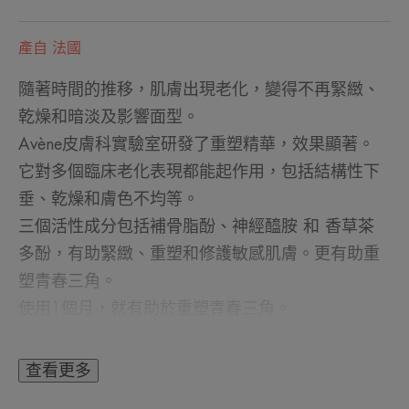
產自 法國
隨著時間的推移，肌膚出現老化，變得不再緊緻、
乾燥和暗淡及影響面型。
Avène皮膚科實驗室研發了重塑精華，效果顯著。
它對多個臨床老化表現都能起作用，包括結構性下
垂、乾燥和膚色不均等。
三個活性成分包括補骨脂酚、神經醯胺 和 香草茶
多酚，有助緊緻、重塑和修護敏感肌膚。更有助重
塑青春三角。
使用1個月，就有助於重塑青春三角。
其霜狀質感頗清新，能在極短的時間內融和在肌膚
中，促進活性成分迅速滲透至表皮上層。
查看更多
這款高效能配方91%為純天然成分，且為純素，經