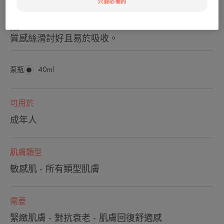
只要必需的
經臨床研究、儀器測試和現實生活測試證實的結
果。
質感絲滑討好且易於吸收。
泵瓶
泵
40ml
瓶
可用於
成年人
肌膚類型
敏感肌 - 所有類型肌膚
需要
緊緻肌膚 - 對抗衰老 - 肌膚回復舒適感