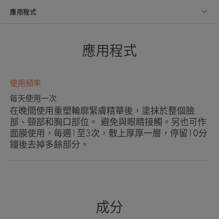
敏感肌膚測試，得到8項臨床研究的支持。
應用程式
應用程式
專家的話
使用頻率
每天使用一次
在晚間使用重塑輪廓緊膚精華後，塗抹於整個臉
獲8項臨床研究證實的高效能感官
部、頸部和胸口部位。 避免與眼睛接觸。另也可作
配方。獲8項臨床研究證實的高效
面膜使用，每週1至3次，敷上厚厚一層，停留10分
能感官配方。
鐘後去掉多餘部分。
好處
成分
經臨床和消費者研究證實的結果：