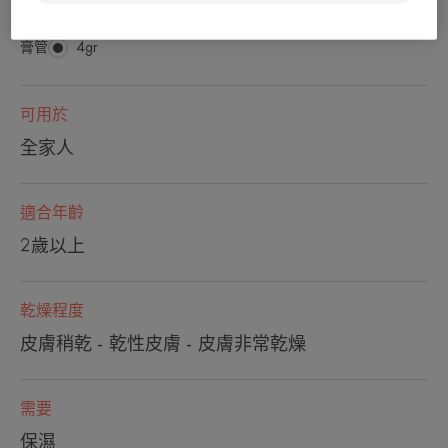
膏管
膏
4gr
管
可用於
全家人
適合年齡
2歲以上
乾燥程度
皮膚稍乾 - 乾性皮膚 - 皮膚非常乾燥
需要
保濕