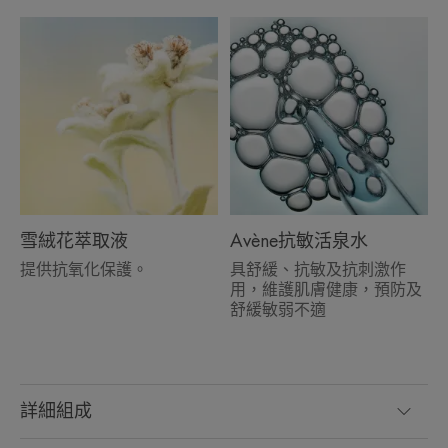
• 每日補濕• 舒緩肌膚• 防止日常外部侵害造成的
乾燥
質地
环境
雪絨花萃取液
Avène抗敏活泉水
*99.5%天然成分
*99.5%天然成分。
提供抗氧化保護。
具舒緩、抗敏及抗刺激作
用，維護肌膚健康，預防及
舒緩敏弱不適
詳細組成