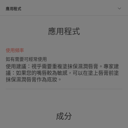
應用程式
應用程式
為敏感雙唇提供日常保濕護理。在
任何情況下都能締造柔嫩、水潤和
得到保護的雙唇。
使用頻率
如有需要可經常使用
使用建議：視乎需要重複塗抹保濕潤唇膏。專家建
議：如果您的嘴唇較為敏感，可以在塗上唇膏前塗
抹保濕潤唇膏作為底妝。
優勢
天然* 日常護理產品，適合全家使用，2歲或以上兒
童均可使用。
成分
好處