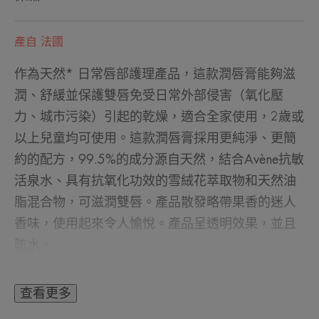
產自 法國
作為天然* 日常唇部護理產品，這款潤唇膏能夠滋
潤、舒緩並保護雙唇免受日常外部侵害（氧化壓
力、城市污染）引起的乾燥，適合全家使用，2歲或
以上兒童均可使用。這款潤唇膏採用更純淨、更簡
約的配方，99.5%的成分源自天然，結合Avène抗敏
活泉水、具有抗氧化功效的雪絨花萃取物和天然油
脂混合物，可滋潤雙唇。產品散發略帶果香的迷人
香味，使用起來令人愉悅。產品呈透明效果，並且
防水。
查看更多
專家的話