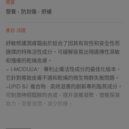
需要
營養 - 防划傷 - 舒緩
產自 法國
紓敏修護潤膚霜由於結合了因其有效性和安全性而
選擇的特殊活性成分，可緩解容易出現遺傳性濕敏
和搔癢的乾燥皮膚。
~ I-MODULIA⁺ : 專利止癢活性成分的最佳化版本，
它針對導致皮膚不適和乾燥的微生物群失衡問題。
~LIPID B2 複合物 : 高效滋養的創新專利脂質成分，
可刺激神經醯胺的合成，提升滋養凝聚、增進保濕
能力，滋養滋潤，減少抓癢。
由於採用Sterile Cosmetics®（一種可在整個使用過