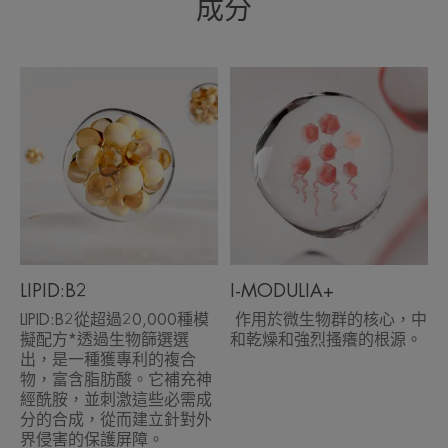
成分
XERACALM AD 乳霜具備三重功效
護理，作用於微生物群核心的配
方，可以中和乾燥和劇烈搔癢的根
源。從使用的第一個月起，即可幫
助改善極乾性至過敏性瘙癢肌膚的
生活品質。可有效舒緩肌膚，同時
幫助預防和緩解皮膚嚴重乾燥。
LIPID:B2
I-MODULIA+
LIPID:B2從超過20,000種模
作用於微生物群的核心，中
擬配方*透過生物篩選選
和乾燥和強烈搔癢的根源。
出，是一種獲專利的複合
物，富含脂肪酸。它補充神
優勢
經酰胺，並刺激這些必需成
分的合成，從而建立針對外
恢復肌膚屏障功能和肌膚舒適感的紓敏修護潤膚
界侵害的保護屏障。