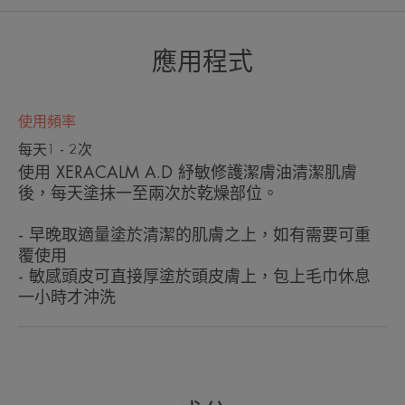
異位性濕疹方面所認可的有效性（「Emollient
PLUS**」類別）。
應用程式
• 補充脂質：緩解非常乾燥、容易出現異位性濕敏
和搔癢的皮膚。
• Avene 抗敏活泉水帶來舒緩效果。
使用頻率
每天1 - 2次
环境
使用 XERACALM A.D 紓敏修護潔膚油清潔肌膚
後，每天塗抹一至兩次於乾燥部位。
*因皮膚乾燥
- 早晚取適量塗於清潔的肌膚之上，如有需要可重
**「含有額外非藥用賦形劑和活性成分的局部製
覆使用
劑」。獲得歐洲皮膚病學論壇認可 - 2018 年異位
- 敏感頭皮可直接厚塗於頭皮膚上，包上毛巾休息
一小時才沖洗
性濕疹（異位性皮膚炎）治療指南。
專家的話