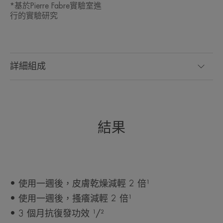
霜。
*基於Pierre Fabre實驗室進
行的實驗研究
好處
經皮膚科和兒科醫師監督測試
詳細組成
• 止癢：證實可有效治療濕敏（「Emollient PLUS」
類別*）
• 舒緩：迅速見效，長效維持**
• 補充脂質：蘊含營養複合物，可促進神經醯胺合
成。
結果
环境
• 使用一週後，皮膚乾燥減輕 2 倍¹
• 使用一週後，搔癢減輕 2 倍¹
*儀器測試，對 20 名受試者每天使用兩次，持續 7 天。
*臨床評分，每天使用兩次，持續 3 個月，55 名受試者，降低了嚴重乾燥症
• 3 個月抗復發功效 ¹/²
復發的風險。
**「含有額外非藥用賦形劑和活性成分的局部製劑」。獲得歐洲皮膚病學論