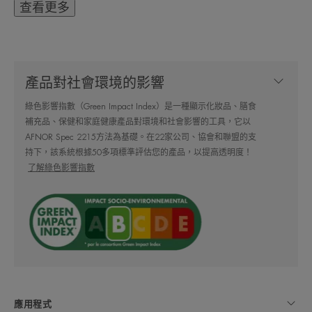
程中保持產品無菌的獨特技術）及其完全密封的泵
查看更多
管，這種高性能治療可確保安全性並最大限度地尊
重皮膚和皮膚微生物組。
產品對社會環境的影響
產品不含防腐劑、香料、不致粉刺，旨在最大限度
地降低過敏反應的風險，是嬰兒、兒童和成人皮膚
綠色影響指數（Green Impact Index）是一種顯示化妝品、膳食
補充品、保健和家庭健康產品對環境和社會影響的工具，它以
的理想選擇。
AFNOR Spec 2215方法為基礎。在22家公司、協會和聯盟的支
持下，該系統根據50多項標準評估您的產品，以提高透明度！
專家的話 : 紓敏修護潤膚霜可滋養和舒緩皮膚，同
了解綠色影響指數
時重新平衡皮膚。
優勢 : 恢復肌膚屏障功能和肌膚舒適感的紓敏修護
潤膚霜。
好處 : 止癢 - 歐洲皮膚病論壇的皮膚科醫師在治療
應用程式