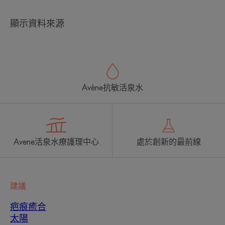
壇認可 - 2018 年異位性濕疹（異位性皮膚炎）治療指南。
顯示資料來源
Avène抗敏活泉水
Avene活泉水療護理中心
處於創新的最前線
建議
疤痕癒合
太陽