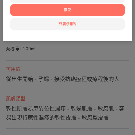
止癢 - 0% 防腐劑 - 不會引起粉刺。
接受
滋養、舒緩、對抗刺激、防抓傷 及 Sterile
只要必需的
Cosmetics®醫學無菌護膚技術
泵樽
泵
200ml
樽
可用於
從出生開始 - 孕婦 - 接受抗癌療程或療程後的人
肌膚類型
乾性肌膚易患異位性濕疹 - 乾燥肌膚 - 敏感肌 - 容
易出現特應性濕疹的乾性皮膚 - 敏感型皮膚