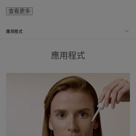
附加功能 :
查看更多
以維Cg組合改善膚色灰黃暗啞不均現象
精華配方：
應用程式
易於塗抹、透薄、不油膩、不黏膩，可與肌膚完美
融合。它於其他功能性精華液或面霜之後使用，質
感極度清爽及不易搓泥。
應用程式
好處
三大產品特點:
1) 提供非一般的UVA UVB防曬保護，同時包括極傷
害細胞DNA及引致色斑的藍光保護
2) 提供極緻的醫美護膚光采亮膚效果
3) 超越一般防曬的極輕盈精華液質地