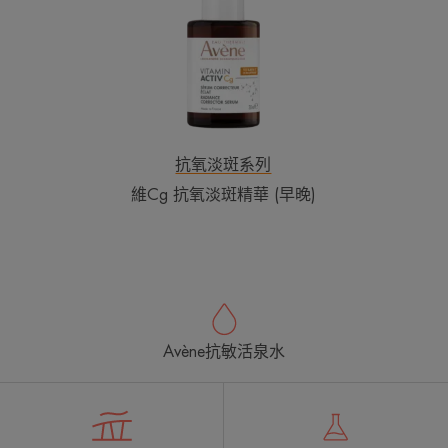
氧
淡
斑
精
華
(早
晚)
抗氧淡斑系列
維Cg 抗氧淡斑精華 (早晚)
Avène抗敏活泉水