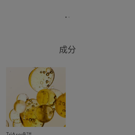
转
转
到
到
项
项
目
目
1
2
成分
TriAsorB™