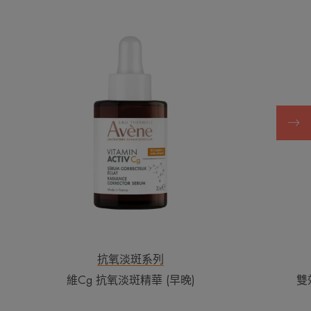
Cg
抗
氧
淡
斑
精
華
(早
晚)
抗氧淡斑系列
維Cg 抗氧淡斑精華 (早晚)
雙