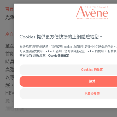
需要
光澤感 - 光保護 - 光老化 - 保護肌膚 - 防曬
產自 法國
Cookies 提供更方便快捷的上網體驗給您。
革命創新：
當您使用我們的網站時，我們使用 cookie 為您提供更個性化和先進的功
可以直接接受使用 cookie。 否則，您可以自主定立 cookie 的使用。 
首創SPF50+ 防曬精華液，專為喜愛清爽 / 防曬同
查看我們的隱私政策：
Cookie偏好設定
時具養膚功效的客人而設計。
高強防護：
Cookies 的設定
以專利 Triasorb™ 抗藍光420保護系統提供高強防
接受
護，同時有效抵禦 UVB、UVA 及抵擋最具侵害性的
HEV 高強藍光對肌膚帶來的細胞受損、黑斑色素沉
只要必需的
澱、膠原流失及加速老化等可怕現象。
細胞保護：
富含多種抗氧化物，保護細胞免受氧化壓力。