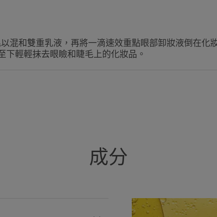
• 眼部卸妝液： 卸除厚重濃妝和防水
• 舒緩敏感不適： Avène抗敏活泉
• 毋須沖水： 觸感清爽不黏膩。
以混和雙重乳液，再將一滴速效重點眼部卸妝液倒在化妝
至下輕輕抹去眼瞼和睫毛上的化妝品。
成分