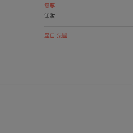
需要
卸妝
產自 法國