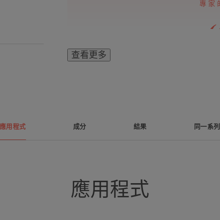
專家
查看更多
雙重配方卸妝液，
妝品，甚至是
應用程式
成分
結果
同一系
優勢
溫和配方，保護眼睫毛。
應用程式
好處