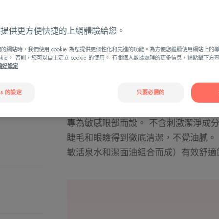
雙重配方有效發
ies 提供更方便快捷的上網體驗給您。
眼部卸妝液，舒
的網站時，我們使用 cookie 為您提供更個性化和先進的功能。為方便您繼續使用網站上的
ookie。 否則，您可以自主定立 cookie 的使用。 有關個人數據處理的更多信息，請點擊下
瓶子
瓶
125ml
e偏好設定
子
es 的設定
只要必需的
專為敏感眼部而設。 不含刺激潔淨成
睫毛和眼瞼得到徹底清潔，不覺油膩。 
敏活泉水和潔面油組合而成）有效舒適