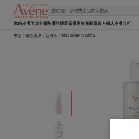
你的皮膚
面部
身體
防曬
品牌
最新優惠
會員獎賞
官方網店
皮膚分析
主頁
面部護理
卸妝液
速效重點眼部卸妝液