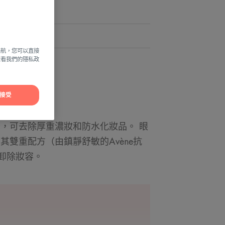
揮作用。
緩敏感不適
導航，您可以直接
方查看我們的隱私政
接受
分，可去除厚重濃妝和防水化妝品。 眼
其雙重配方（由鎮靜舒敏的Avène抗
卸除妝容。