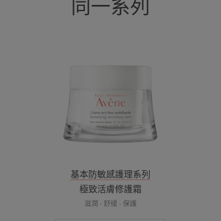
同一系列
極
致
活
膚
修
護
霜
基本防敏感護理系列
極致活膚修護霜
滋潤 - 舒緩 - 保護