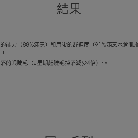
結果
容的能力（88%滿意）和用後的舒適度（91%滿意水潤肌
¹
掉落的眼睫毛（2星期起睫毛掉落減少4倍）²。