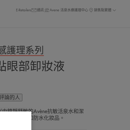
E-Retailers
通訊
Avene 活泉水療護理中心
銷售點
繁體
感護理系列
點眼部卸妝液
評論的人
由鎮靜舒敏的Avène抗敏活泉水和潔
，可卸除濃妝和防水化妝品。