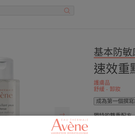
基本防敏
速效重
護膚品
舒緩 - 卸妝
成為第一個撰寫
獨特的雙重配方（
面油組合而成）