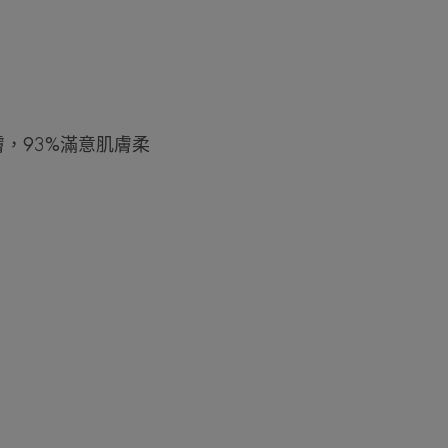
膚，93%滿意肌膚柔