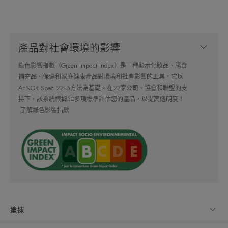
專家的話
產品對社會環境的影響
綠色影響指數（Green Impact Index）是一種顯示化妝品、膳食
超高效3合1洗面乳，使肌膚柔軟舒
補充品、保健和家庭健康產品對環境和社會影響的工具，它以
適。
AFNOR Spec 2215方法為基礎。在22家公司、協會和聯盟的支
持下，該系統根據50多項標準評估您的產品，以提高透明度！
了解綠色影響指數
優勢
超實用的卸妝液中蘊含清新感和乳液舒適感，潔
淨、卸妝和舒緩所有敏感肌膚。
好處
塗抹
• 為面部、眼部和雙唇卸除彩妝。