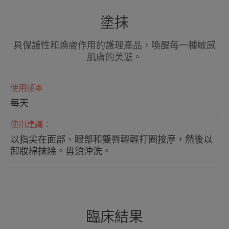
• 溫和潔淨，清除雜質。
塗抹
• Avène舒護活泉水的有效特性可以起到舒緩作用。
具保護性和煥膚作用的護理產品，喚醒每一種敏感
肌膚的美態。
使用頻率
每天
使用建議：
以指尖在面部、眼部和雙唇輕輕打圈按摩，然後以
卸妝棉抹除。毋須沖洗。
臨床結果