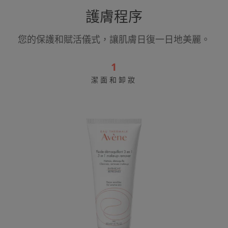
護膚程序
您的保護和賦活儀式，讓肌膚日復一日地美麗。
1
潔面和卸妝
溫
和
防
敏
3
合
1
卸
妝
乳