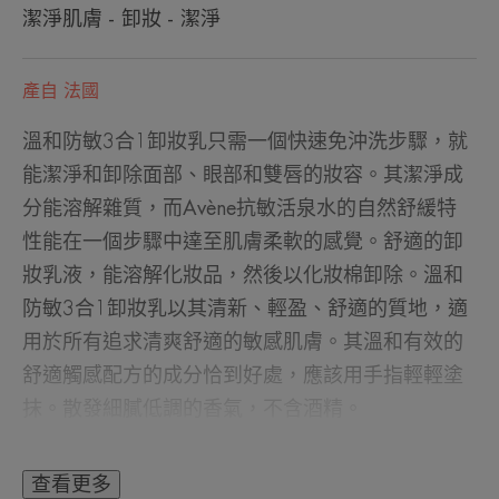
潔淨肌膚 - 卸妝 - 潔淨
產自 法國
溫和防敏3合1卸妝乳只需一個快速免沖洗步驟，就
能潔淨和卸除面部、眼部和雙唇的妝容。其潔淨成
分能溶解雜質，而Avène抗敏活泉水的自然舒緩特
性能在一個步驟中達至肌膚柔軟的感覺。舒適的卸
妝乳液，能溶解化妝品，然後以化妝棉卸除。溫和
防敏3合1卸妝乳以其清新、輕盈、舒適的質地，適
用於所有追求清爽舒適的敏感肌膚。其溫和有效的
舒適觸感配方的成分恰到好處，應該用手指輕輕塗
抹。散發細膩低調的香氣，不含酒精。
查看更多