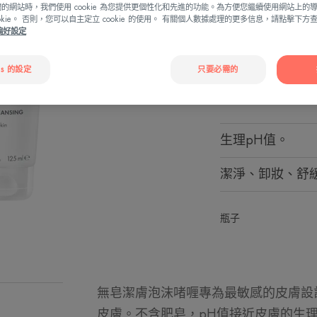
護膚品
的網站時，我們使用 cookie 為您提供更個性化和先進的功能。為方便您繼續使用網站上的
卸妝 - 潔淨肌膚
ookie。 否則，您可以自主定立 cookie 的使用。 有關個人數據處理的更多信息，請點擊下
e偏好設定
無皂潔膚泡沫啫
es 的設定
只要必需的
溫和的潔面啫喱
侵害而變得敏感
生理pH值。
潔淨、卸妝、舒
瓶子
無皂潔膚泡沫啫喱專為最敏感的皮膚設
皮膚。不含肥皂，pH值接近皮膚的生理p