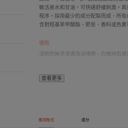
敏活泉水和甘油，可快速舒緩刺激。其
程序。採用最少的成分配製而成，所有
含對羥基苯甲酸酯、肥皂、香料或色素
優勢
溫和的無皂潔膚泡沫啫喱，在維持肌膚
好處
查看更多
• 潔淨而不傷害敏感肌膚。
• 溫和卸除妝容。
• Avène抗敏活泉水的有效特性可以
生理pH值
應用程式
成分