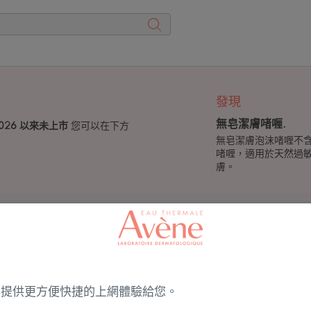
發現
無皂潔膚啫喱.
2026 以來未上市
您可以在下方
無皂潔膚泡沫啫喱不
啫喱，適用於天然過
膚。
基本防敏
無皂潔
ies 提供更方便快捷的上網體驗給您。