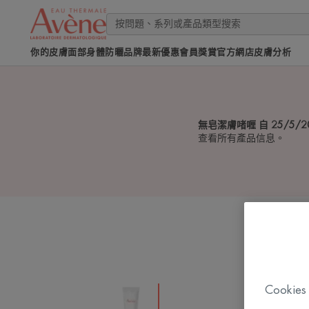
你的皮膚
面部
身體
防曬
品牌
最新優惠
會員獎賞
官方網店
皮膚分析
無皂潔膚啫喱 自 25/5/
查看所有產品信息。
Cook