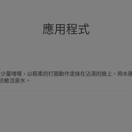
應用程式
揉少量啫喱，以輕柔的打圈動作塗抹在沾濕的臉上。用水
e抗敏活泉水。