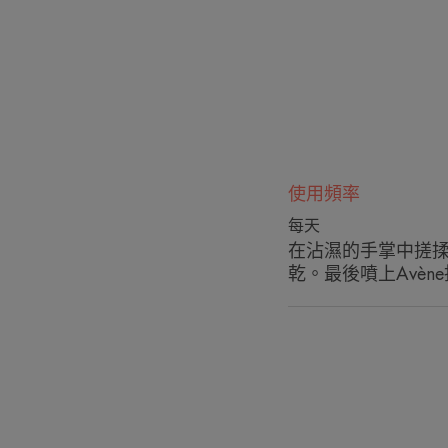
使用頻率
每天
在沾濕的手掌中搓
乾。最後噴上Avèn