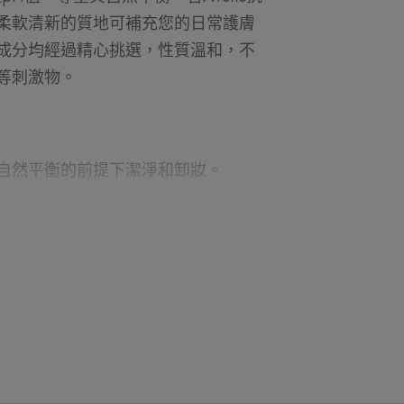
柔軟清新的質地可補充您的日常護膚
成分均經過精心挑選，性質溫和，不
等刺激物。
自然平衡的前提下潔淨和卸妝。
起到舒緩作用。