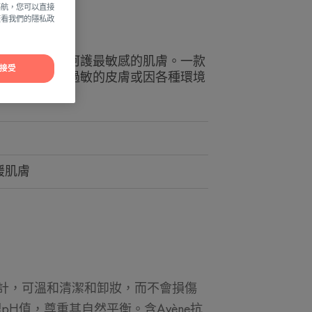
導航，您可以直接
方查看我們的隱私政
喱不含肥皂，呵護最敏感的肌膚。一款
接受
，適用於天然過敏的皮膚或因各種環境
的皮膚。
緩肌膚
計，可溫和清潔和卸妝，而不會損傷
H值，尊重其自然平衡。含Avène抗