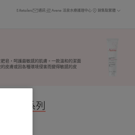
E-Retailers
通訊
Avene 活泉水療護理中心
銷售點
繁體
含肥皂，呵護最敏感的肌膚。一款溫和的潔面
敏的皮膚或因各種環境侵害而變得敏感的皮
感護理系列
膚啫喱