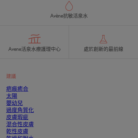
Avène抗敏活泉水
Avene活泉水療護理中心
處於創新的最前線
建議
疤痕癒合
太陽
嬰幼兒
過度角質化
皮膚瑕疵
混合性皮膚
乾性皮膚