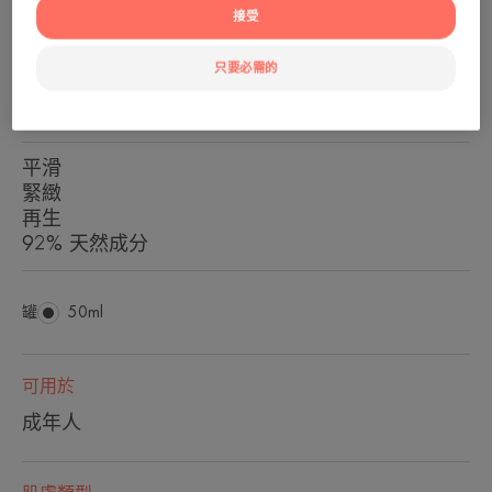
接受
針對衰老的原因*
只要必需的
*體外試驗
平滑
緊緻
再生
92% 天然成分
罐
罐
50ml
可用於
成年人