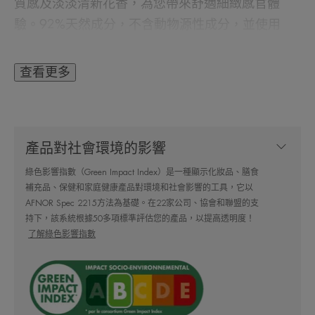
質感及淡淡清新花香，為您帶來舒適細緻感官體
驗。92%天然成分，不含動物源性成分，並使用
100%可再填充的玻璃罐。可用作化妝打底。
查看更多
好處
• 使 97% 的女性肌膚煥然一新。
• 在短短2 週內減少皺紋。
產品對社會環境的影響
• 通過延長細胞的壽命使皮膚再生。
綠色影響指數（Green Impact Index）是一種顯示化妝品、膳食
補充品、保健和家庭健康產品對環境和社會影響的工具，它以
可回收再生
AFNOR Spec 2215方法為基礎。在22家公司、協會和聯盟的支
持下，該系統根據50多項標準評估您的產品，以提高透明度！
了解綠色影響指數
紙外盒，大部分可回收。
玻璃樽。
*體外測試
*維他命B3對成纖維細胞倍增能力擴張的活性的測試結果。
^71位介乎35至55歲使用者使用細胞激活再生面霜的15天自我評價結果。