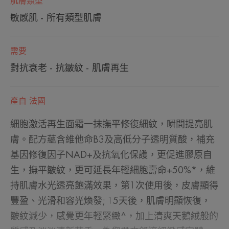
肌膚類型
敏感肌 - 所有類型肌膚
需要
對抗衰老 - 抗皺紋 - 肌膚再生
產自 法國
細胞激活再生面霜一抹撫平修復細紋，瞬間提亮肌
膚。配方蘊含維他命B3及高低分子透明質酸，補充
基因修復因子NAD+及抗氧化保護，更促進膠原自
生，撫平皺紋，更可延長年輕細胞壽命+50%*，維
持肌膚水光透亮飽滿效果，第1次使用後，皮膚顯得
豐盈、光滑和容光煥發; 15天後，肌膚明顯恢復，
皺紋減少，感覺更年輕緊緻^，加上清爽天鵝絨般的