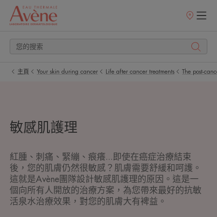
銷
售
點
主頁
Your skin during cancer
Life after cancer treatments
The post-canc
敏感肌護理
紅腫、刺痛、緊繃、痕癢...即使在癌症治療結束
後，您的肌膚仍然很敏感？肌膚需要舒緩和呵護。
這就是Avène團隊設計敏感肌護理的原因。這是一
個向所有人開放的治療方案，為您帶來最好的抗敏
活泉水治療效果，對您的肌膚大有裨益。