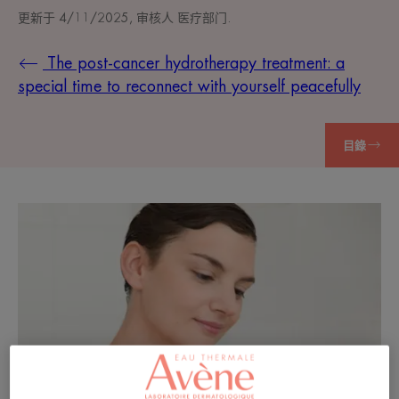
更新于
4/11/2025
, 审核人
医疗部门
.
The post-cancer hydrotherapy treatment: a
special time to reconnect with yourself peacefully
目錄