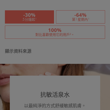
-30%
-64%
5分鐘起¹
第1星期內¹
100%
對比喜歡使用它的用戶²。
顯示資料來源
抗敏活泉水
以最純淨的方式舒緩敏感肌膚。