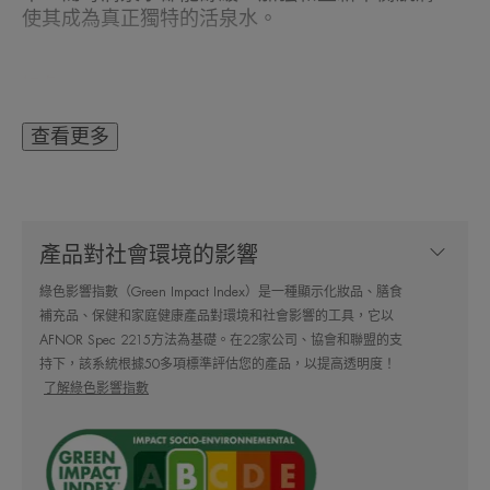
使其成為真正獨特的活泉水。
好處
• 舒緩敏感不適： 肌膚敏感度降低64%*。
查看更多
• 加強肌膚屏障： 其完美的鈣/鎂平衡為敏感肌膚
形成保護屏障。
• 平衡護膚： 舒緩肌膚的不適和敏感感覺，以保持
肌膚健康。
產品對社會環境的影響
注意 : 抗敏活泉水不可搖晃，因為搖晃會破壞當中的氣壓，噴射壓變得不穩
定失衡，噴霧罐內的上水導管亦可能因應壓力失衡上不了水，所以噴不出來
綠色影響指數（Green Impact Index）是一種顯示化妝品、膳食
或變得好微弱。
補充品、保健和家庭健康產品對環境和社會影響的工具，它以
*五分鐘後肌膚敏感度下降30%，第1星期內下降64%。研究以超過6,300名肌
膚敏感人士為對象，包括嬰兒、幼兒和成年人。
AFNOR Spec 2215方法為基礎。在22家公司、協會和聯盟的支
持下，該系統根據50多項標準評估您的產品，以提高透明度！
了解綠色影響指數