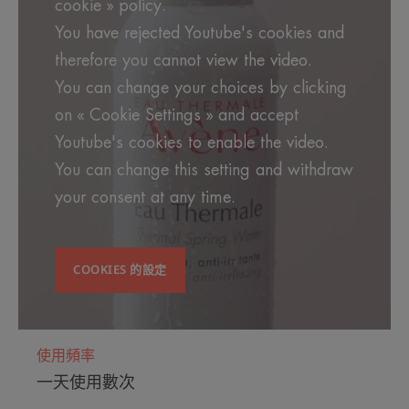
cookie » policy.
You have rejected Youtube's cookies and
therefore you cannot view the video.
You can change your choices by clicking
on « Cookie Settings » and accept
Youtube's cookies to enable the video.
You can change this setting and withdraw
your consent at any time.
COOKIES 的設定
使用頻率
一天使用數次