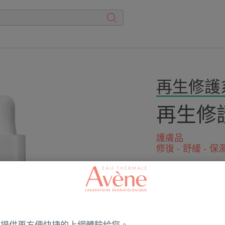
再生修護
再生修
護膚品
修復 - 舒緩 - 保
成為第一個撰寫
醫學級修護
1天強韌肌膚*
146%加速修復