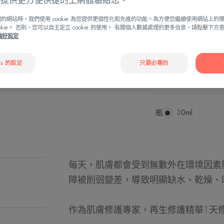
ies 提供更方便快捷的上網體驗給您。
持續穩定肌膚狀
修復 強韌 長效
的網站時，我們使用 cookie 為您提供更個性化和先進的功能。為方便您繼續使用網站上的
ookie。 否則，您可以自主定立 cookie 的使用。 有關個人數據處理的更多信息，請點擊下
e偏好設定
經證實，即使在
舒緩功效。
es 的設定
只要必需的
修復、強韌、長
瓶
瓶
30ml
每天，肌膚都會受到無數外在環境因素
障被削弱變差，導致明顯缺水、乾燥、
作為肌膚修護專家，再生修護精華1天