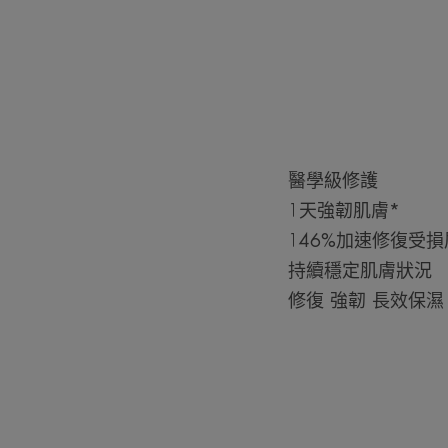
醫學級修護
1天強韌肌膚*
146%加速修復受損
持續穩定肌膚狀況
修復 強韌 長效保濕