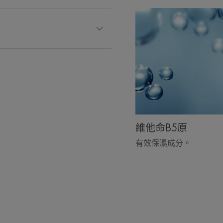
- 自我修復肌膚屏障*。
- 即時舒緩² 降紅繃緊不適³。
- 24小時保濕¹，重拾舒適肌膚。
質地
內容物香味
維他命B5原
不含香料
有效保濕成分。
*透過體外測試，測量 (RHE) 的電阻 (TEER) 評估屏障改善
¹32名試用者單次試用後的水動保濕指數 (HI)。
²35 名試用者立即進行敏感測試評估。
³35名33-63歲試用者每天塗抹2次，持續使用即時/7天/
35名敏感用家使用21天各2次後停用21天之健康皮脂測試