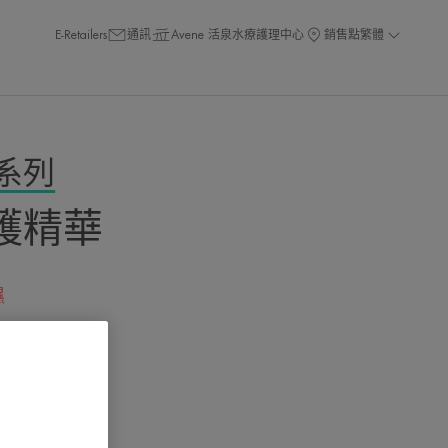
E-Retailers
通訊
Avene 活泉水療護理中心
銷售點
繁體
系列
護精華
濕
評論的人
受損屏障*