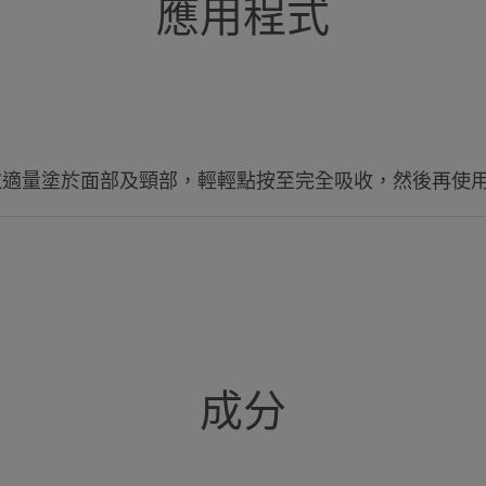
應用程式
高耐受性配方，修
外在環境因素影響
膚
取適量塗於面部及頸部，輕輕點按至完全吸收，然後再使
優勢
持久恢復肌膚修復機制。令肌膚恢復自
成分
好處