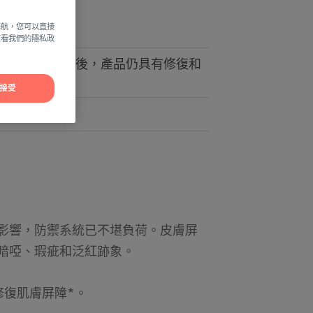
況
保濕
導航，您可以直接
方查看我們的隱私政
停用本產品3週後，產品仍具有修復和
接受
效保濕。
影響，防禦系統已不堪負荷。皮膚屏
暗啞、瑕疵和泛紅跡象。
修復肌膚屏障*。