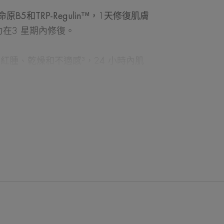
B5和TRP-Regulin™，1天修復肌膚
在3 星期內修復。
紅腫、乾燥和不適感³，24 小時內肌
3%。3星期後肌膚舒緩後變得更柔軟、
蘊含 96% 天然成分，作為護膚程序
的話