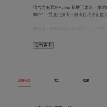
蘊含高度濃縮Avène 抗敏活泉水、維他命原
屏障*，並強化肌膚。肌膚自我修復能力
使用後，即時舒緩繃緊不適²，立即減少
膚保持水潤¹。1星期減少刺痛不適感8
更光滑。
查看更多
天鵝絨般的乳白質感，讓肌膚回復舒適。
的第一步，早晚使用。適合所有肌膚。
應用程式
成分
結果
專家