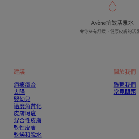
Avène抗敏活泉水
令你擁有舒緩、健康皮膚的活
建議
關於我們
疤痕癒合
聯繫我們
太陽
常見問題
嬰幼兒
過度角質化
皮膚瑕疵
混合性皮膚
乾性皮膚
乾燥和脫水