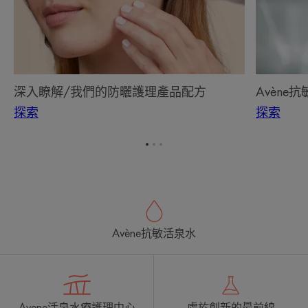
們
水
的
是
防
一
曬
種
護
特
理
殊
深入瞭解/我們的防曬護理產品配方
Avèn
產
的
探索
探索
品
活
配
性
方
成
转
转
转
到
到
到
分。
项
项
项
目
目
目
1
2
3
Avène抗敏活泉水