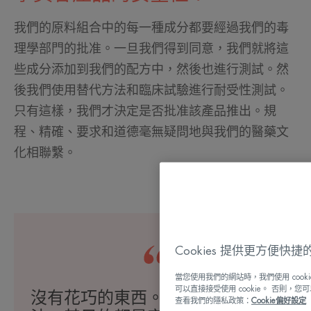
我們的原料組合中的每一種成分都要經過我們的毒
理學部門的批准。一旦我們得到同意，我們就將這
些成分添加到我們的配方中，然後也進行測試。然
後我們使用替代方法和臨床試驗進行耐受性測試。
只有這樣，我們才決定是否批准該產品推出。規
程、精確、要求和道德毫無疑問地與我們的醫藥文
化相聯繫。
Cookies 提供更方便快
當您使用我們的網站時，我們使用 coo
可以直接接受使用 cookie。 否則，您
沒有花巧的東西。無論何種治療方
查看我們的隱私政策：
Cookie偏好設定