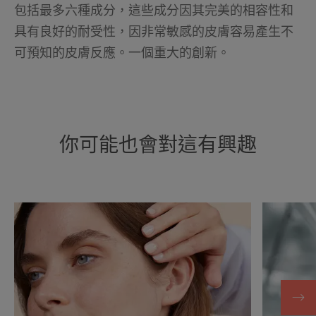
包括最多六種成分，這些成分因其完美的相容性和
具有良好的耐受性，因非常敏感的皮膚容易產生不
可預知的皮膚反應。一個重大的創新。
你可能也會對這有興趣
探
探
索
索
深
Avène
入
抗
瞭
敏
解/
活
我
泉