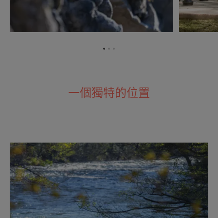
转
转
转
到
到
到
项
项
项
目
目
目
一個獨特的位置
1
2
3