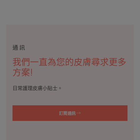
到
到
到
项
项
项
目
目
目
1
2
3
通訊
我們一直為您的皮膚尋求更多
方案!
日常護理皮膚小貼士。
訂閱通訊