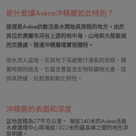
是什麼讓Avène沖積層如此特別？
這裡是Avène抗敏活泉水開始其旅程的地方。由於
其位於奧爾布河谷上游的地中海、山地和大陸氣候
的交匯處，雅漾沖積層確實很獨特。
雨水流入盆地，在其地下深處進行漫長的旅程。隨
著時間的過去，它蘊含豐富含生物和礦物元素，提
供其舒緩、抗刺激和軟化特性。
沖積層的表面和深度
盆地面積為27平方公里。 海拔340米的Avène活泉
水療護理中心與海拔1022米的最高峰之間的地形非
常明顯。