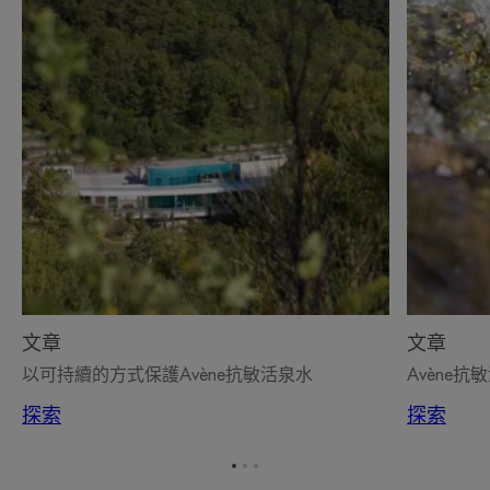
文章
文章
以可持續的方式保護Avène抗敏活泉水
Avène
探索
探索
转
转
转