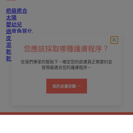
疤痕癒合
太陽
嬰幼兒
過度角質化
皮膚瑕疵
混合性皮膚
您應該採取哪種護膚程序？
乾性皮膚
乾燥和脫水
在我們專家的幫助下，確定您的皮膚真正需要的並
發現最適合您的護膚程序。
關於我們
我的皮膚診斷
聯繫我們
常見問題
法律聲明
隱私政策
Cookies 的設定
繁體
© 2026 雅漾護膚品（Eau Thermale Avène)