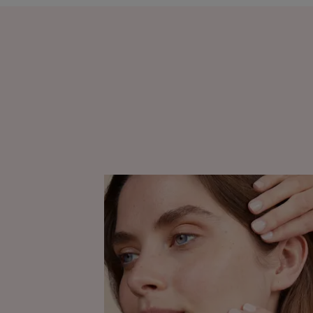
以
下
是
我
們
關
於
如
何