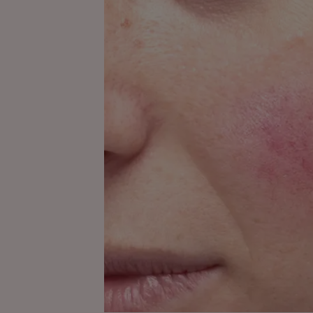
久
於
的
發
緩
紅
解。
和
敏
不
感
同
肌
類
膚
型
的
玫
瑰
痤
瘡
的
所
有
資
訊
發