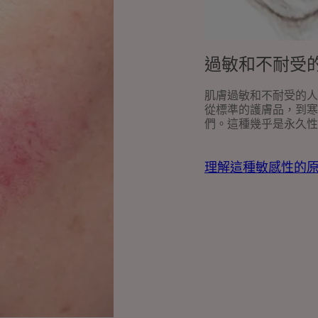
和
不
耐
過敏和不耐受
受
的
肌膚過敏和不耐受的人
肌
從標準的護膚品，到寒
膚
們。這種幾乎是永久性
理解這種敏感性的