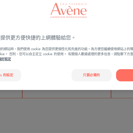
您的需知
ies 提供更方便快捷的上網體驗給您。
的網站時，我們使用 cookie 為您提供更個性化和先進的功能。為方便您繼續使用網站上的
ookie。 否則，您可以自主定立 cookie 的使用。 有關個人數據處理的更多信息，請點擊下
e偏好設定
（30歲）
es 的設定
只要必需的
玫瑰痤瘡的首個症狀出現的平均年
感¹。
齡²。