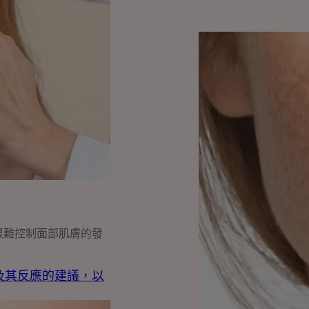
理
解
這
種
敏
感
性
的
原
因
以
及
如
很難控制面部肌膚的發
何
補
及其反應的建議，以
救
過
敏