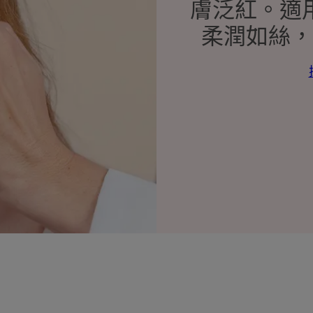
膚泛紅。適
柔潤如絲，