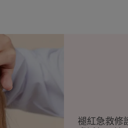
褪紅急救修