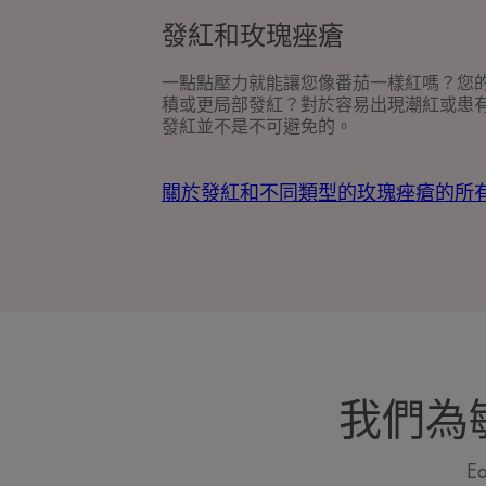
紅
發紅和玫瑰痤瘡
和
玫
一點點壓力就能讓您像番茄一樣紅嗎？您
瑰
積或更局部發紅？對於容易出現潮紅或患
痤
發紅並不是不可避免的。
瘡
關於發紅和不同類型的玫瑰痤瘡的所
我們為
E