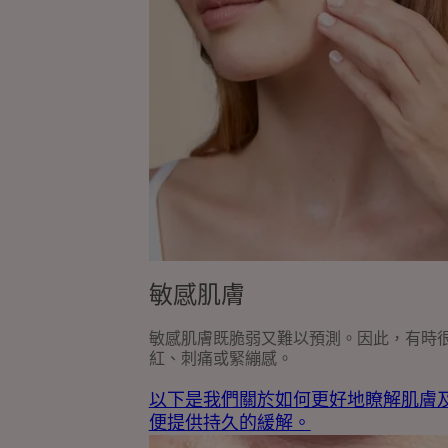
更
好
地
瞭
解
肌
膚
及
其
反
應
的
敏感肌膚
建
議，
敏感肌膚既脆弱又難以預測。因此，有時
以
紅、刺痛或緊繃感。
便
提
以下是我們關於如何更好地瞭解肌膚
供
便提供持久的緩解。
持
關