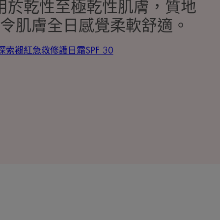
用於乾性至極乾性肌膚，質地
令肌膚全日感覺柔軟舒適。
探索褪紅急救修護日霜SPF 30