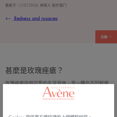
更新于
13/5/2026
, 审核人
医疗部门
.
Redness and rosacea
目錄
甚麼是玫瑰痤瘡？
玫瑰痤瘡這個可愛的名字背後，是一種在不同程度
上影響許多人的肌膚疾病。可能包括彌漫性發紅、
臉上出現細小的血管以及爆發性的小白頭。在所有
情況下，這種發紅會成為永久性症狀。因此，玫瑰
痤瘡患者在日常生活中常常感到尷尬，因為發紅往