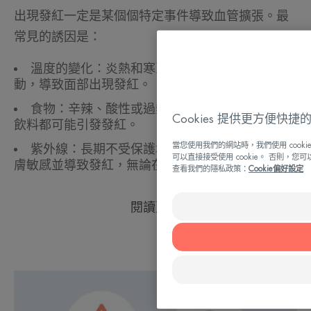
出現發紅一定是某個個特定事件導致血管擴張。最
常見的誘因是：
溫度的變化：炎熱和寒冷的天氣都會影響血液流
動，導致面部出現發紅。
食物：辛辣、酸性或過熱的食物以及熱飲或酒精
Cookies 提供更方便快
飲料都可能引發發紅。
當您使用我們的網站時，我們使用 coo
紫外線：長期不受保護地暴露在陽光下，會讓肌
可以直接接受使用 cookie。 否則，您
膚敏感並導致發紅，無論在甚麼季節。
查看我們的隱私政策：
Cookie偏好設定
閱讀更多