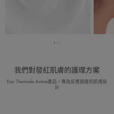
转
转
转
到
到
到
项
项
项
目
目
目
1
2
3
我們對發紅肌膚的護理方案
Eau Thermale Avène產品，專為反應過度的肌膚設
計