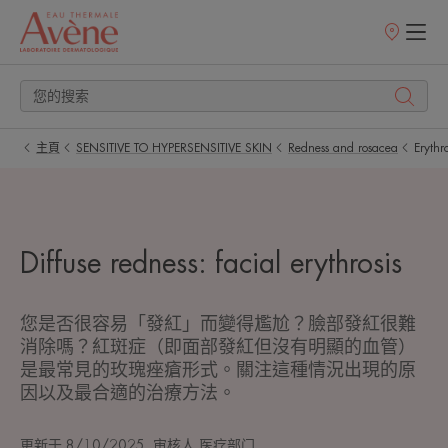
銷
售
點
主頁
SENSITIVE TO HYPERSENSITIVE SKIN
Redness and rosacea
Erythro
Diffuse redness: facial erythrosis
您是否很容易「發紅」而變得尷尬？臉部發紅很難
消除嗎？紅斑症（即面部發紅但沒有明顯的血管）
是最常見的玫瑰痤瘡形式。關注這種情況出現的原
因以及最合適的治療方法。
更新于
8/10/2025
, 审核人
医疗部门
.