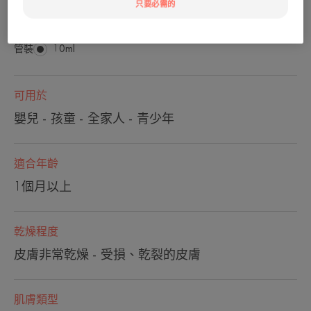
修復、保護、滋潤
只要必需的
管裝
管
10ml
裝
可用於
嬰兒 - 孩童 - 全家人 - 青少年
適合年齡
1個月以上
乾燥程度
皮膚非常乾燥 - 受損、乾裂的皮膚
肌膚類型