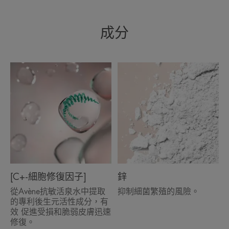
成分
好處
• 舒緩：恢復舒適柔軟。
• 修復：48小時內修復乾裂和受刺激的嘴唇****。
• 滋潤：長效、強效滋養。
环境
包裝中至少含有14%回收材料
完全可回收的包裝
[C+-細胞修復因子]
鋅
*促進表皮層修復。
從Avène抗敏活泉水中提取
抑制細菌繁殖的風險。
**水動補濕指數研究，由20名試用者進行測試，單次塗抹。
的專利後生元活性成分，有
**水動補濕指數研究，由20名試用者進行測試，單次塗抹。
***臨床評級。在皮膚學控制測試下，對56名試用者進行肌膚耐受性和療效研
效 促進受損和脆弱皮膚迅速
究，每天至少塗抹4次，持續21天。
修復。
****臨床評分。*在皮膚學控制測試下，對38名試用者進行肌膚耐受性和療