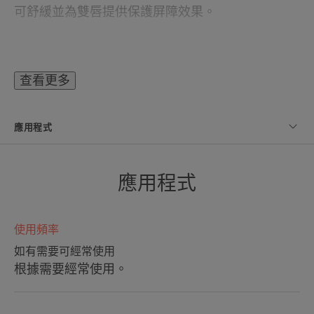
可舒緩並為雙唇提供保護屏障效果。
這款適合全家人使用的護理產品由96%的天然來源
成分配製而成，從第一次使用開始肌膚就恢復舒適
查看更多
柔軟。
應用程式
專家的話
應用程式
使用頻率
適用於需要修復、滋養及長效保
如有需要可經常使用
護，免受外界侵害的敏感、嬌嫩唇
根據需要經常使用。
部區域。