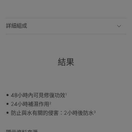
效研究，每天至少塗抹4次，持續21天。
詳細組成
結果
• 48小時內可見修復功效¹
• 24小時補濕作用²
• 防止與水有關的侵害：2小時後防水³