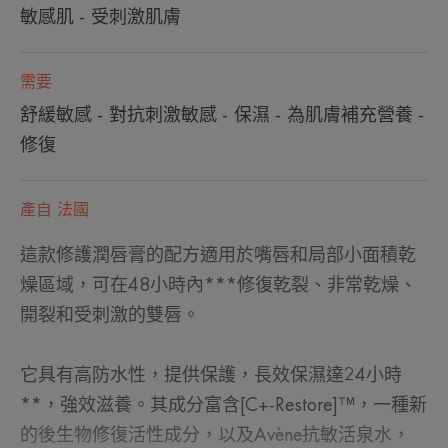
敏感肌 - 受刺激肌膚
需要
舒緩敏感 - 對抗刺激敏感 - 保濕 - 為肌膚補充營養 -
修復
產自 法國
這款修護潤唇膏的配方適用於嘴唇和局部小面積乾
燥區域，可在48小時內***修復乾裂、非常乾燥、
開裂和受刺激的雙唇。
它具有高防水性，提供保護，長效保濕達24小時
**，強效滋養。其成分富含[C+-Restore]™，一種新
的後生物修復活性成分，以及Avène抗敏活泉水，