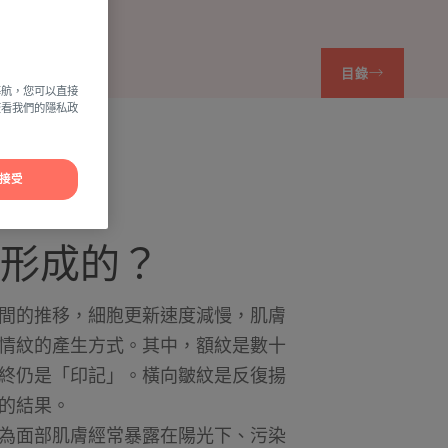
目錄
導航，您可以直接
方查看我們的隱私政
接受
形成的？
間的推移，細胞更新速度減慢，肌膚
情紋的產生方式。其中，額紋是數十
終仍是「印記」。橫向皺紋是反復揚
的結果。
為面部肌膚經常暴露在陽光下、污染