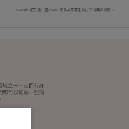
E-Retailers
通訊
Avene 活泉水療護理中心
銷售點
繁體
區域之一。它們有許
們都可以通過一些簡
。