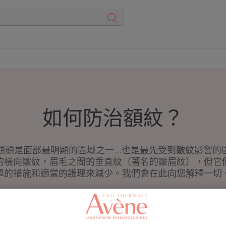
如何防治額紋？
額頭是面部最明顯的區域之一...也是最先受到皺紋影響的
的橫向皺紋，眉毛之間的垂直紋（著名的皺眉紋），但它
單的措施和適當的護理來減少。我們會在此向您解釋一切
更新于
2/4/2026
, 审核人
医疗部门
.