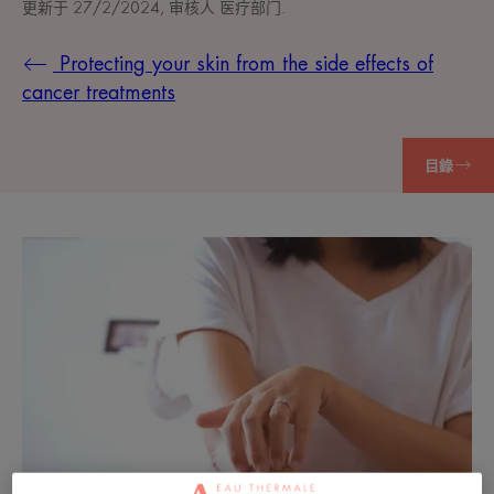
更新于
27/2/2024
, 审核人
医疗部门
.
Protecting your skin from the side effects of
cancer treatments
目錄