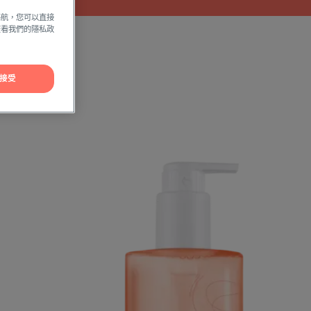
導航，您可以直接
方查看我們的隱私政
接受
紓
敏
修
護
滋
潤
沐
浴
啫
喱