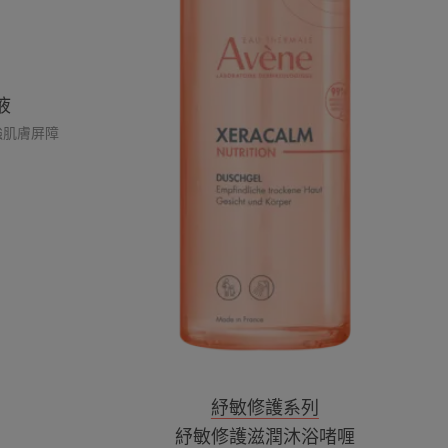
液
 加強肌膚屏障
紓敏修護系列
紓敏修護滋潤沐浴啫喱