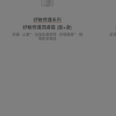
紓敏修護系列
紓敏修護潤膚霜 (面+身)
舒緩 - 止癢* - 加強肌膚屏障 - 舒緩瘙癢* - 間
潔淨
隔乾旱爆發