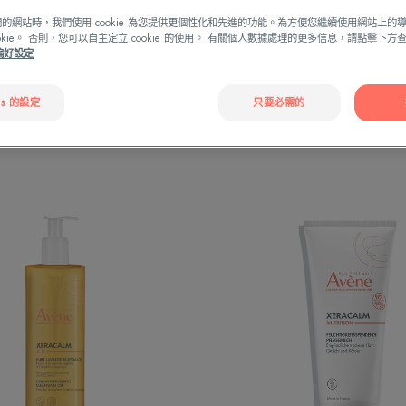
的網站時，我們使用 cookie 為您提供更個性化和先進的功能。為方便您繼續使用網站上的
ookie。 否則，您可以自主定立 cookie 的使用。 有關個人數據處理的更多信息，請點擊下
e偏好設定
質感
產品類型
適用於
es 的設定
只要必需的
紓
紓
敏
敏
修
修
護
護
潔
滋
膚
潤
油
乳
液