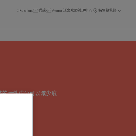
E-Retailers
通訊
Avene 活泉水療護理中心
銷售點
繁體
種天然的活性成分可以減少痕
產品中。