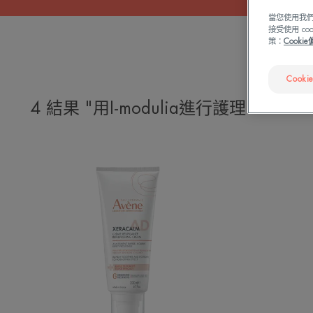
當您使用我們
接受使用 c
策：
Cooki
Cooki
4 結果 "用I-modulia進行護理"
紓
敏
修
護
潤
膚
霜
(面
+身)