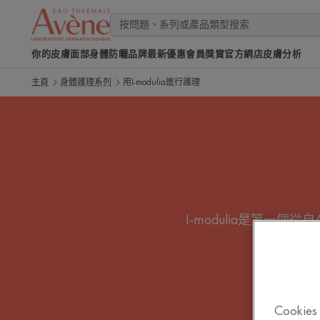
你的皮膚
面部
身體
防曬
品牌
最新優惠
會員獎賞
官方網店
皮膚分析
主頁
身體護理系列
用I-modulia進行護理
I-modulia是第一
癢，並
Cook