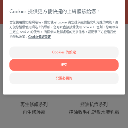
Cookies 提供更方便快捷的上網體驗給您。
當您使用我們的網站時，我們使用 cookie 為您提供更個性化和先進的功能。為
方便您繼續使用網站上的導航，您可以直接接受使用 cookie。 否則，您可以自
3 結果 "舒緩護膚品"
主定立 cookie 的使用。 有關個人數據處理的更多信息，請點擊下方查看我們
的隱私政策：
Cookie偏好設定
再
控
生
油
Cookies 的設定
修
收
護
毛
接受
霜
孔
舒
只要必需的
敏
水
漾
乳
再生修護系列
控油抗痘系列
霜
再生修護霜
控油收毛孔舒敏水漾乳霜
長