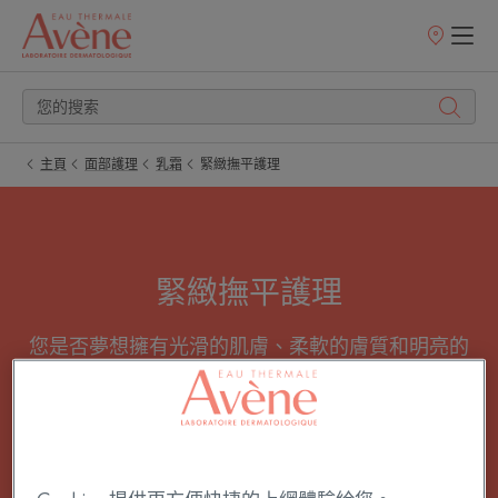
銷
售
點
主頁
面部護理
乳霜
緊緻撫平護理
緊緻撫平護理
您是否夢想擁有光滑的肌膚、柔軟的膚質和明亮的
膚色？ 修護將是您最好的盟友，可以平滑肌膚，減
少頑固皺紋，並恢復面部的光澤。
所有 乳霜