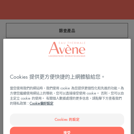
篩查產品
6 結果 "適用於敏感肌膚的護膚品"
再
高
生
效
Cookies 提供更方便快捷的上網體驗給您。
修
滋
護
潤
當您使用我們的網站時，我們使用 cookie 為您提供更個性化和先進的功能。為
霜
冷
方便您繼續使用網站上的導航，您可以直接接受使用 cookie。 否則，您可以自
霜
主定立 cookie 的使用。 有關個人數據處理的更多信息，請點擊下方查看我們
的隱私政策：
Cookie偏好設定
Cookies 的設定
再生修護系列
高效滋潤系列
接受