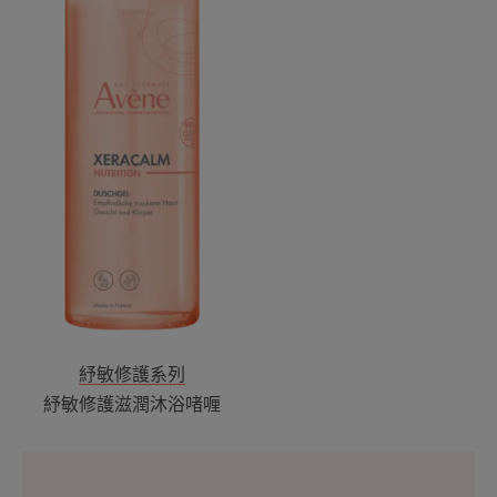
潤
沐
浴
啫
喱
紓敏修護系列
紓敏修護滋潤沐浴啫喱