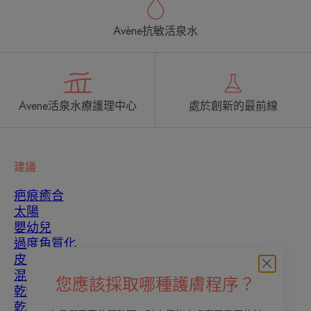
Avène抗敏活泉水
Avene活泉水療護理中心
處於創新的最前線
建議
疤痕癒合
太陽
嬰幼兒
過度角質化
皮膚瑕疵
混合性皮膚
您應該採取哪種護膚程序？
乾性皮膚
乾燥和脫水