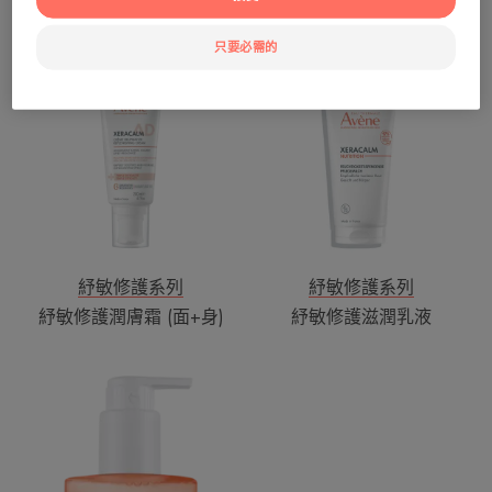
再生修護霜
高效滋潤冷霜
只要必需的
紓
紓
敏
敏
修
修
護
護
潤
滋
膚
潤
霜
乳
(面
液
+身)
紓敏修護系列
紓敏修護系列
紓敏修護潤膚霜 (面+身)
紓敏修護滋潤乳液
紓
敏
修
護
滋