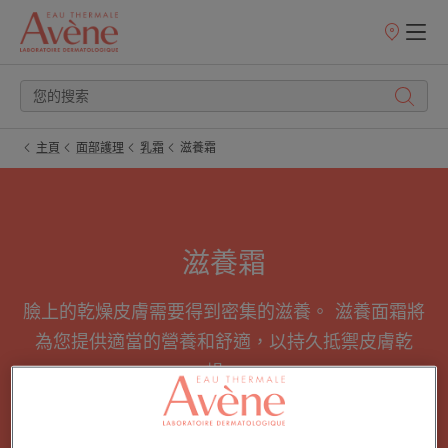
銷
售
點
主頁
面部護理
乳霜
滋養霜
滋養霜
臉上的乾燥皮膚需要得到密集的滋養。 滋養面霜將
為您提供適當的營養和舒適，以持久抵禦皮膚乾
燥。
所有 乳霜