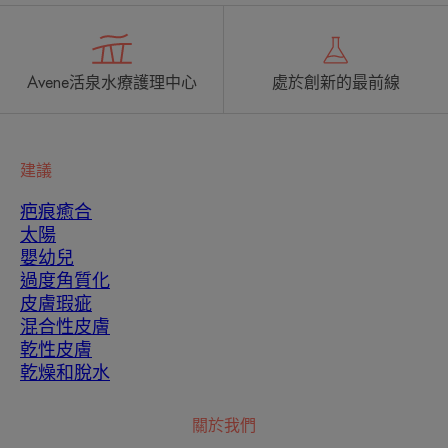
Avene活泉水療護理中心
處於創新的最前線
建議
疤痕癒合
太陽
嬰幼兒
過度角質化
皮膚瑕疵
您應該採取哪種護膚程序？
混合性皮膚
乾性皮膚
在我們專家的幫助下，確定您的皮膚真正需要的並
乾燥和脫水
發現最適合您的護膚程序。
關於我們
我的皮膚診斷