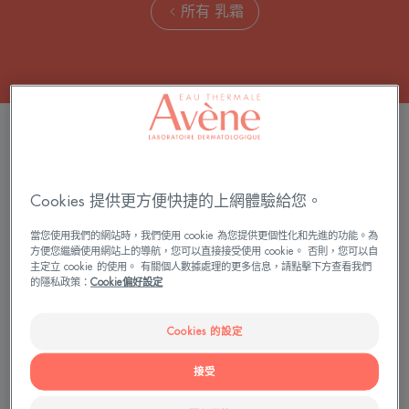
所有 乳霜
8 結果 "日霜"
全
極
天
速
Cookies 提供更方便快捷的上網體驗給您。
然
舒
舒
敏
當您使用我們的網站時，我們使用 cookie 為您提供更個性化和先進的功能。為
方便您繼續使用網站上的導航，您可以直接接受使用 cookie。 否則，您可以自
敏
修
主定立 cookie 的使用。 有關個人數據處理的更多信息，請點擊下方查看我們
保
護
的隱私政策：
Cookie偏好設定
濕
霜
霜
Cookies 的設定
高效抗敏系列
高效抗敏系列
接受
全天然舒敏保濕霜
極速舒敏修護霜