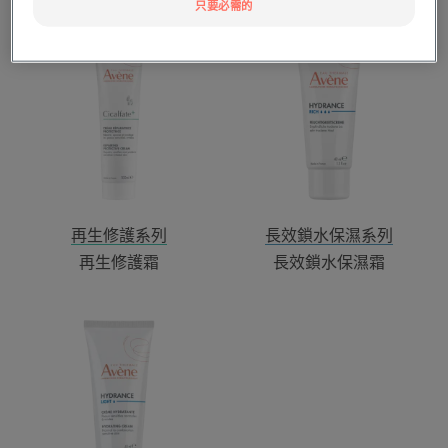
只要必需的
再
長
生
效
修
鎖
護
水
霜
保
濕
霜
再生修護系列
長效鎖水保濕系列
再生修護霜
長效鎖水保濕霜
長
效
鎖
水
輕
盈