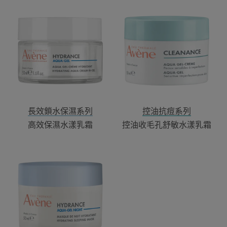
高
控
效
油
保
收
濕
毛
水
孔
漾
舒
乳
敏
霜
水
漾
乳
長效鎖水保濕系列
控油抗痘系列
霜
高效保濕水漾乳霜
控油收毛孔舒敏水漾乳霜
長
效
鎖
水
保
濕
睡