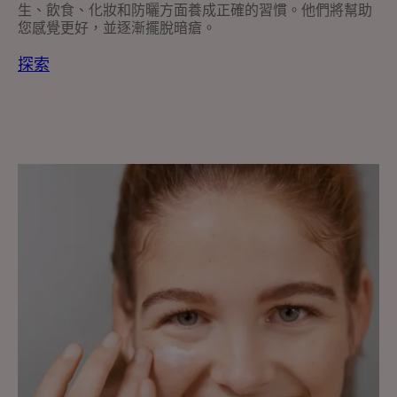
生、飲食、化妝和防曬方面養成正確的習慣。他們將幫助
您感覺更好，並逐漸擺脫暗瘡。
探索
探
索
暗
瘡
肌
膚