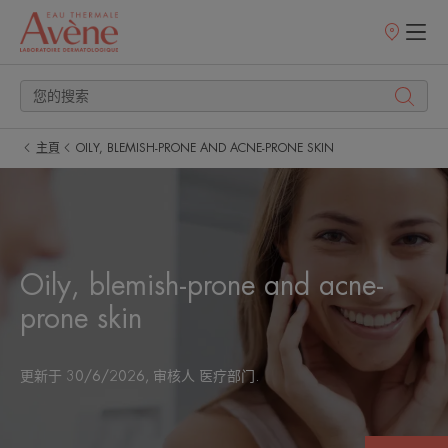
銷
售
點
主頁
OILY, BLEMISH-PRONE AND ACNE-PRONE SKIN
Oily, blemish-prone and acne-
prone skin
更新于
30/6/2026
, 审核人
医疗部门
.