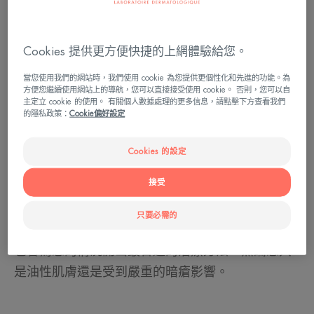
是他們...
暗瘡是一種毛囊疾病，是毛髮紮根的地方。它的底
Cookies 提供更方便快捷的上網體驗給您。
部是分泌皮脂的皮脂腺，這是一種油性液體，其正
當您使用我們的網站時，我們使用 cookie 為您提供更個性化和先進的功能。為
常功能是保護肌膚，並不斷流動。但是在暗瘡的情
方便您繼續使用網站上的導航，您可以直接接受使用 cookie。 否則，您可以自
況下，這種運行良好的機制被打破了。過多的分泌
主定立 cookie 的使用。 有關個人數據處理的更多信息，請點擊下方查看我們
的隱私政策：
Cookie偏好設定
使毛管無法沖出皮脂。然後促進細菌生長。
無論多麼常見，我們都不應低估暗瘡對我們生活品
Cookies 的設定
質和自尊的影響。為甚麼？因為它在人生的關鍵時
接受
刻改變了身體形象，也因為它影響了面部。
它也是法國皮膚科就診的第一大原因。就診是正確
只要必需的
的做法：因為即使是輕微的症狀，專業人員的干預
也會為您的情況開出最合適的治療方法，無論您只
是油性肌膚還是受到嚴重的暗瘡影響。