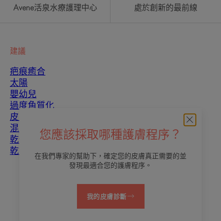
Avene活泉水療護理中心
處於創新的最前線
建議
疤痕癒合
太陽
嬰幼兒
過度角質化
皮膚瑕疵
混合性皮膚
您應該採取哪種護膚程序？
乾性皮膚
乾燥和脫水
在我們專家的幫助下，確定您的皮膚真正需要的並
發現最適合您的護膚程序。
關於我們
我的皮膚診斷
聯繫我們
常見問題