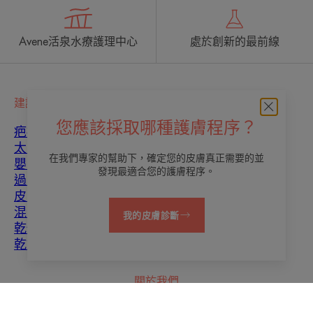
Avene活泉水療護理中心
處於創新的最前線
建議
您應該採取哪種護膚程序？
疤痕癒合
太陽
在我們專家的幫助下，確定您的皮膚真正需要的並
嬰幼兒
發現最適合您的護膚程序。
過度角質化
皮膚瑕疵
混合性皮膚
我的皮膚診斷
乾性皮膚
乾燥和脫水
關於我們
聯繫我們
常見問題