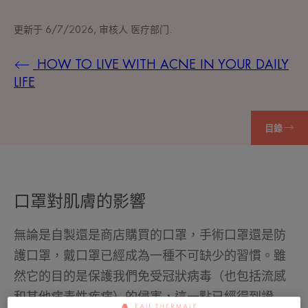
更新于
6/7/2026
, 审核人
医疗部门
.
HOW TO LIVE WITH ACNE IN YOUR DAILY
LIFE
目錄
口罩對肌膚的影響
無論是自製還是商店購買的口罩，手術口罩還是防
護口罩，戴口罩已經成為一種不可缺少的習慣。雖
然它的目的是保護我們免受冠狀病毒（也包括流感
和其他病毒性疾病）的侵害，這一點已經得到證