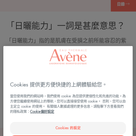
目錄
「日曬能力」一詞是甚麼意思？
「日曬能力」指的是肌膚在受損之前所能容忍的紫
外線量。這種能力是在出生時由基因決定，並因肌
膚光感類型不同而有差別。我們的日曬能力有限：
在20歲時，我們已經用完50%的能力。「日曬能
力」一詞也間接指肌膚抵禦難如
曬傷
和
肌膚老化
Cookies 提供更方便快捷的上網體驗給您。
等陽光有害影響的防禦武器。這種能力是在出生時
獲得，不能被更新，而且取決於每個人的肌膚光感
當您使用我們的網站時，我們使用 cookie 為您提供更個性化和先進的功能。為
方便您繼續使用網站上的導航，您可以直接接受使用 cookie。 否則，您可以自
類型。每種肌膚類型都有自己的特點，對陽光有不
主定立 cookie 的使用。 有關個人數據處理的更多信息，請點擊下方查看我們
的隱私政策：
Cookie偏好設定
同的反應。
Cookies 的設定