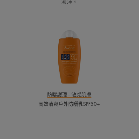
海洋。
高
效
清
爽
戶
外
防
曬
乳
SPF50+
防曬護理 - 敏感肌膚
高效清爽戶外防曬乳SPF50+