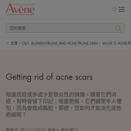
銷
售
點
主頁
OILY, BLEMISH-PRONE AND ACNE-PRONE SKIN
WHAT IS ACNE-P
Getting rid of acne scars
暗瘡痘痘或多或少是發炎性的損傷。隨著它們消
退，有時會留下印記：暗瘡疤痕，它們通常令人懼
怕，因為會造成尷尬。那麼，您如何才能淡化這些
疤痕呢？
更新于
28/11/2025
, 审核人
医疗部门
.