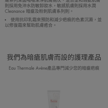
膚系列潔面啫喱潔淨肌膚兩次，混合型和瑕疵肌膚
則採用免沖水防敏卸妝水，敏感肌膚則採用水潤
Cleanance 暗瘡及粉刺肌膚系列則。
使用抗印乳霜來預防和減少疤痕的色素沉澱，並
以修復霜來幫助肌膚癒合。
我們為暗瘡肌膚而設的護理產品
Eau Thermale Avène產品專門減少您的暗瘡疤痕
再
生
修
護