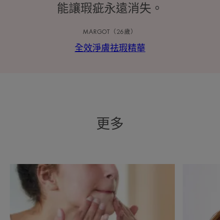
能讓瑕疵永遠消失。
MARGOT（26歲）
全效淨膚祛瑕精華
更多
探
探
索
索
護
暗
理
瘡
青
對