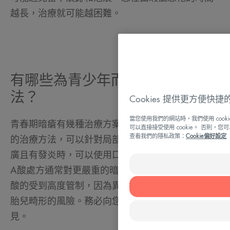
越長，治療就可能越困難。
有哪些為青少年而設的治療方
法？
Cookies 提供更方便快
當您使用我們的網站時，我們使用 coo
青春期暗瘡有幾種治療方案。適用於輕微暗瘡肌膚
可以直接接受使用 cookie。 否則，您
查看我們的隱私政策：
Cookie偏好設定
的治療方法，可以針對局部的痘痘。當暗瘡範圍較
廣且有發炎時，可以使用口服抗生素。最後，異維
A酸處方通常對更嚴重的暗瘡有效。女生使用異維A
酸的受到高度管制，因為異維A酸如遇懷孕有導致
胎兒畸形的風險。務必向您的皮膚科醫生徵求意
見。