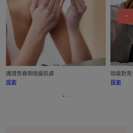
春
青
期
少
暗
年
瘡
的
肌
心
膚
理
影
響
護理青春期暗瘡肌膚
暗瘡對青
探索
探索
转
转
转
到
到
到
项
项
项
目
目
目
1
2
3