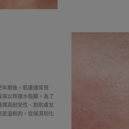
更年期後。肌膚通常很
保濕以恢復水脂膜。為了
選擇高耐受性、對肌膚友
該是溫和的。從保濕到化