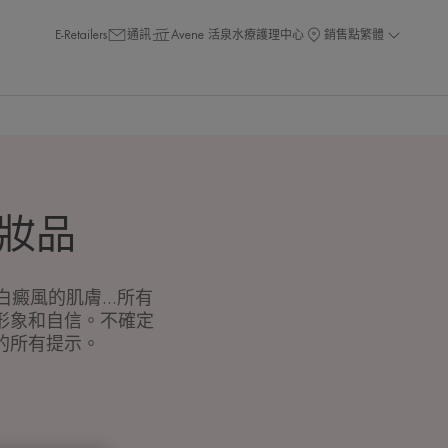
E-Retailers
通訊
Avene 活泉水療護理中心
銷售點
繁體
妝品
風的肌膚...所有
形象和自信。不確定
的所有提示。