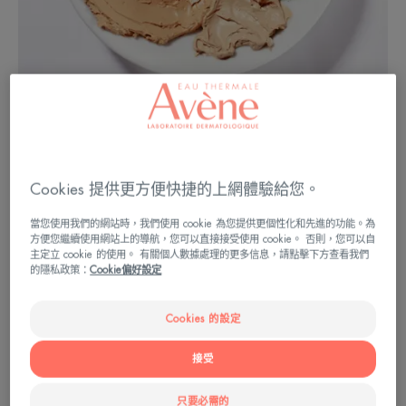
Cookies 提供更方便快捷的上網體驗給您。
如何隱藏輕度黑眼圈？
當您使用我們的網站時，我們使用 cookie 為您提供更個性化和先進的功能。為
方便您繼續使用網站上的導航，您可以直接接受使用 cookie。 否則，您可以自
主定立 cookie 的使用。 有關個人數據處理的更多信息，請點擊下方查看我們
在使用任何遮瑕膏之前，記得要滋潤眼部區域。這
的隱私政策：
Cookie偏好設定
一步驟有助於遮瑕膏更加貼服，並擁有更持久的遮
瑕力。將粉底塗滿臉部和黑眼圈後，選擇米色的遮
Cookies 的設定
瑕掃。對於輕度黑眼圈，這個色號完美適配。直接
接受
用化妝刷塗抹，沿著黑眼圈邊緣塗抹一層薄薄的遮
瑕膏，輕輕拍打讓產品定型。最後塗上多彩遮瑕透
只要必需的