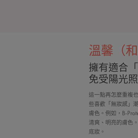
溫馨（和
擁有適合「
免受陽光照
這一點再怎麼重複
些喜歡「無妝感」
膚色。例如，B-Pr
清爽、明亮的膚色
底妝。