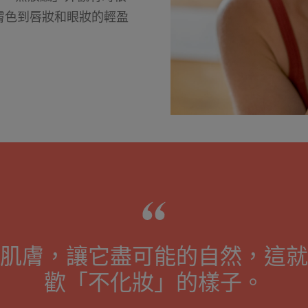
膚色到唇妝和眼妝的輕盈
肌膚，讓它盡可能的自然，這就
歡「不化妝」的樣子。