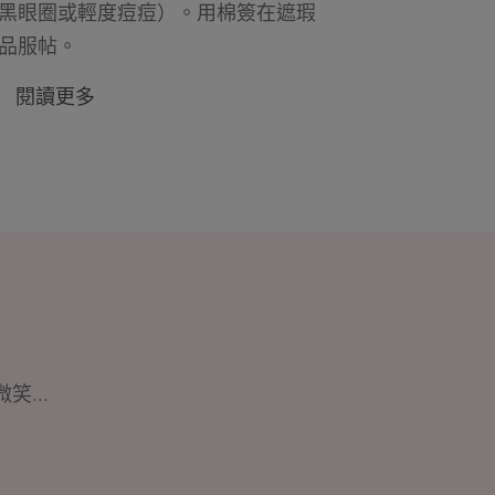
黑眼圈或輕度痘痘）。用棉簽在遮瑕
妝品服帖。
閱讀更多
...