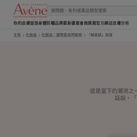
你的皮膚
面部
身體
防曬
品牌
最新優惠
會員獎賞
官方網店
皮膚分析
主頁
化妝品
化妝品：趨勢是自然妝效
「無妝感」妝容
這是當下的潮流之
話說，「