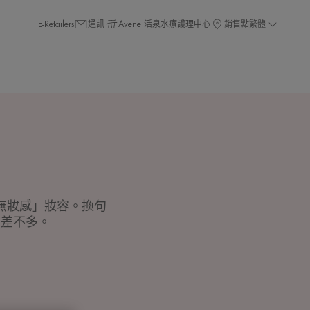
E-Retailers
通訊
Avene 活泉水療護理中心
銷售點
繁體
無妝感」妝容。換句
，差不多。