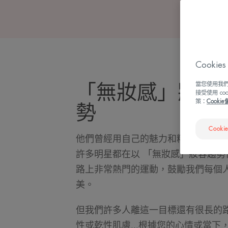
Cook
當您使用我們
「無妝感」妝容
接受使用 c
策：
Cooki
勢
Cooki
他們曾經用自己的魅力和精緻的妝容
許多明星都在以 「無妝感」妝容趨勢
路上非常熱門的運動，鼓勵我們每個
美。
但我們許多人離這一目標還有很長的
性或乾性肌膚...根據您的心情或當