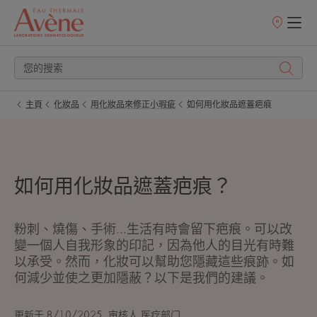
銷
售
點
主頁
化妝品
用化妝品來修正小瑕疵
如何用化妝品遮蓋疤痕
如何用化妝品遮蓋疤痕？
粉刺、燒傷、手術...生活有時會留下疤痕。可以改
變一個人自我形象的印記，因為他人的目光有時難
以承受。然而，化妝可以幫助您隱藏這些痕跡。如
何減少並使之更加隱蔽？以下是我們的建議。
更新于
8/10/2025
, 审核人
医疗部门
.