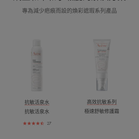
專為減少疤痕而設的煥彩遮瑕系列產品
抗
極
敏
速
活
舒
泉
敏
水
修
護
霜
高效抗敏系列
抗敏活泉水
極速舒敏修護霜
抗敏活泉水
27