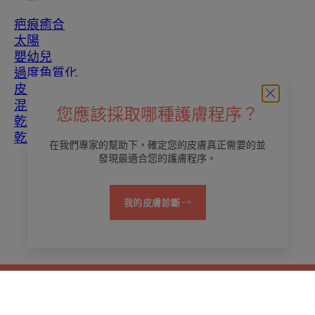
疤痕癒合
太陽
嬰幼兒
過度角質化
皮膚瑕疵
混合性皮膚
您應該採取哪種護膚程序？
乾性皮膚
乾燥和脫水
在我們專家的幫助下，確定您的皮膚真正需要的並
發現最適合您的護膚程序。
關於我們
我的皮膚診斷
聯繫我們
常見問題
法律聲明
隱私政策
Cookies 的設定
繁體
© 2026 雅漾護膚品（Eau Thermale Avène)